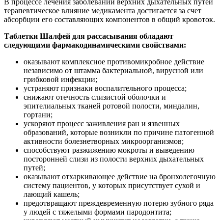
В процессе лечения заболеваний верхних дыхательных путей
терапевтическое влияние медикамента достигается за счет
абсорбции его составляющих компонентов в общий кровоток.
Таблетки Шалфей для рассасывания обладают
следующими фармакодинамическими свойствами:
оказывают комплексное противомикробное действие
независимо от штамма бактериальной, вирусной или
грибковой инфекции;
устраняют признаки воспалительного процесса;
снижают отечность слизистой оболочки и
эпителиальных тканей ротовой полости, миндалин,
гортани;
ускоряют процесс заживления ран и язвенных
образований, которые возникли по причине патогенной
активности болезнетворных микроорганизмов;
способствуют разжижению мокроты и выведению
посторонней слизи из полости верхних дыхательных
путей;
оказывают отхаркивающее действие на бронхолегочную
систему пациентов, у которых присутствует сухой и
лающий кашель;
предотвращают преждевременную потерю зубного ряда
у людей с тяжелыми формами пародонтита;