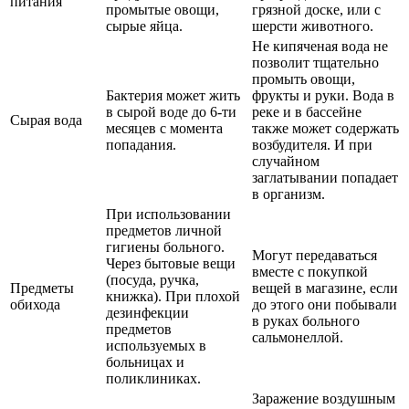
питания
промытые овощи,
грязной доске, или с
сырые яйца.
шерсти животного.
Не кипяченая вода не
позволит тщательно
промыть овощи,
Бактерия может жить
фрукты и руки. Вода в
в сырой воде до 6-ти
реке и в бассейне
Сырая вода
месяцев с момента
также может содержать
попадания.
возбудителя. И при
случайном
заглатывании попадает
в организм.
При использовании
предметов личной
гигиены больного.
Могут передаваться
Через бытовые вещи
вместе с покупкой
(посуда, ручка,
Предметы
вещей в магазине, если
книжка). При плохой
обихода
до этого они побывали
дезинфекции
в руках больного
предметов
сальмонеллой.
используемых в
больницах и
поликлиниках.
Заражение воздушным