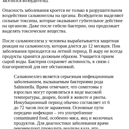
заселился возбудитель).
Опасность заболевания кроется не только в разрушительном
воздействии сальмонеллы на органы. Возбудители выделяют
сильные токсины, которые оказывают губительное действие
на организм. Даже после гибели бактерии, она продолжает
выделять токсические вещества.
После сальмонеллеза у человека вырабатывается защитная
реакция на сальмонеллу, которая длится до 12 месяцев. Пик
заболевания приходится на летний период. В жару не всегда
продукты хранятся должным образом. Учащается прием
сырой воды. Бактерия сохраняет активность, в связи с
благоприятной для нее обстановкой.
Сальмонеллез является серьезным инфекционным
заболеванием, вызываемым бактериями рода
Salmonella. Врачи отмечают, что симптомы у
взрослых могут проявляться в виде высокой
температуры, диареи, болей в животе и рвоты.
Инкубационный период обычно составляет от 6
до 72 часов после заражения. Основные пути
передачи инфекции – это употребление
contaminated food, особенно мяса, яиц и молочных
продуктов. Для диагностики заболевания врачи
рекомендуют проводить анализы кала, что