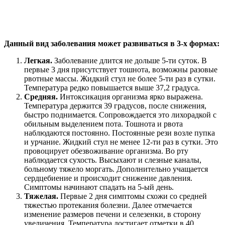
Данный вид заболевания может развиваться в 3-х формах:
Легкая.
Заболевание длится не дольше 5-ти суток. В
первые 3 дня присутствует тошнота, возможны разовые
рвотные массы. Жидкий стул не более 5-ти раз в сутки.
Температура редко повышается выше 37,2 градуса.
Средняя.
Интоксикация организма ярко выражена.
Температура держится 39 градусов, после снижения,
быстро поднимается. Сопровождается это лихорадкой с
обильным выделением пота. Тошнота и рвота
наблюдаются постоянно. Постоянные рези возле пупка
и урчание. Жидкий стул не менее 12-ти раз в сутки. Это
провоцирует обезвоживание организма. Во рту
наблюдается сухость. Высыхают и слезные каналы,
больному тяжело моргать. Дополнительно учащается
сердцебиение и происходит снижение давления.
Симптомы начинают спадать на 5-ый день.
Тяжелая.
Первые 2 дня симптомы схожи со средней
тяжестью протекания болезни. Далее отмечается
изменение размеров печени и селезенки, в сторону
увеличения. Температура достигает отметки в 40