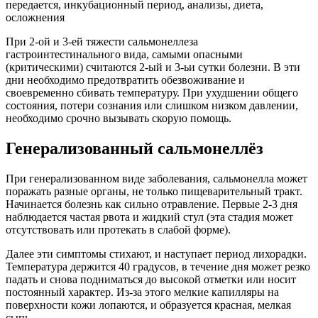
При 2-ой и 3-ей тяжести сальмонеллеза
гастроинтестинального вида, самыми опасными
(критическими) считаются 2-ый и 3-ьи сутки болезни. В эти
дни необходимо предотвратить обезвоживание и
своевременно сбивать температуру. При ухудшении общего
состояния, потери сознания или слишком низком давлении,
необходимо срочно вызывать скорую помощь.
Генерализованный сальмонеллёз
При генерализованном виде заболевания, сальмонелла может
поражать разные органы, не только пищеварительный тракт.
Начинается болезнь как сильно отравление. Первые 2-3 дня
наблюдается частая рвота и жидкий стул (эта стадия может
отсутствовать или протекать в слабой форме).
Далее эти симптомы стихают, и наступает период лихорадки.
Температура держится 40 градусов, в течение дня может резко
падать и снова подниматься до высокой отметки или носит
постоянный характер. Из-за этого мелкие капилляры на
поверхности кожи лопаются, и образуется красная, мелкая
сыпь.