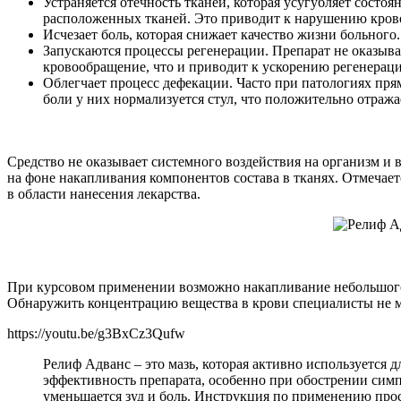
Устраняется отечность тканей, которая усугубляет состо
расположенных тканей. Это приводит к нарушению кров
Исчезает боль, которая снижает качество жизни больного.
Запускаются процессы регенерации. Препарат не оказыва
кровообращение, что и приводит к ускорению регенераци
Облегчает процесс дефекации. Часто при патологиях пр
боли у них нормализуется стул, что положительно отраж
Средство не оказывает системного воздействия на организм и
на фоне накапливания компонентов состава в тканях. Отмечает
в области нанесения лекарства.
При курсовом применении возможно накапливание небольшого к
Обнаружить концентрацию вещества в крови специалисты не м
https://youtu.be/g3BxCz3Qufw
Релиф Адванс – это мазь, которая активно используется 
эффективность препарата, особенно при обострении сим
уменьшается зуд и боль. Инструкция по применению прост