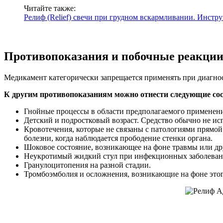
Читайте также:
Релиф (Relief) свечи при грудном вскармливании. Инстру
Противопоказания и побочные реакци
Медикамент категорически запрещается применять при диагно
К другим противопоказаниям можно отнести следующие со
Гнойные процессы в области предполагаемого применени
Детский и подростковый возраст. Средство обычно не ис
Кровотечения, которые не связаны с патологиями прямой
болезни, когда наблюдается прободение стенки органа.
Шоковое состояние, возникающее на фоне травмы или др
Неукротимый жидкий стул при инфекционных заболевани
Гранулоцитопения на разной стадии.
Тромбоэмболия и осложнения, возникающие на фоне этог