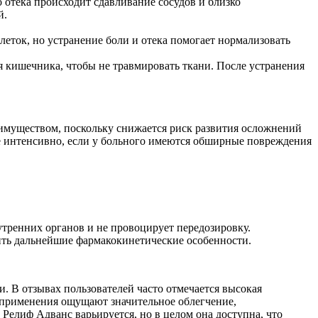
 отека происходит сдавливание сосудов и близко
й.
еток, но устранение боли и отека помогает нормализовать
 кишечника, чтобы не травмировать ткани. После устранения
еимуществом, поскольку снижается риск развития осложнений
ее интенсивно, если у больного имеются обширные повреждения
утренних органов и не провоцирует передозировку.
ить дальнейшие фармакокинетические особенности.
и. В отзывах пользователей часто отмечается высокая
 применения ощущают значительное облегчение,
Релиф Адванс варьируется, но в целом она доступна, что