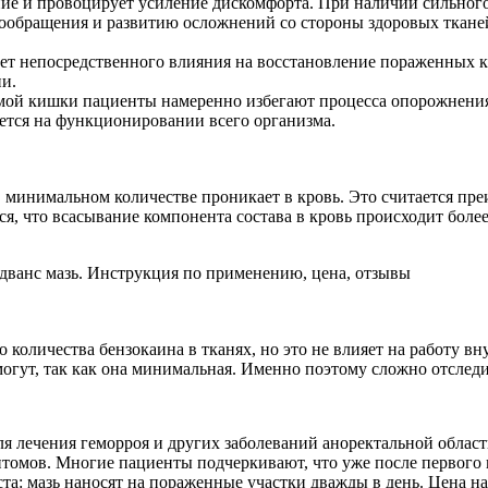
яние и провоцирует усиление дискомфорта. При наличии сильного
ообращения и развитию осложнений со стороны здоровых ткане
ет непосредственного влияния на восстановление пораженных кл
и.
ямой кишки пациенты намеренно избегают процесса опорожнения
ается на функционировании всего организма.
 в минимальном количестве проникает в кровь. Это считается пр
ся, что всасывание компонента состава в кровь происходит бол
оличества бензокаина в тканях, но это не влияет на работу вн
огут, так как она минимальная. Именно поэтому сложно отслед
для лечения геморроя и других заболеваний аноректальной област
птомов. Многие пациенты подчеркивают, что уже после первого
а: мазь наносят на пораженные участки дважды в день. Цена на 