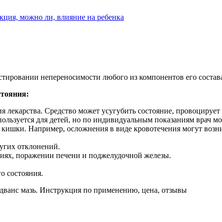
кция, можно ли, влияние на ребенка
и
стировании непереносимости любого из компонентов его состав
стояния:
я лекарства. Средство может усугубить состояние, провоцирует
пользуется для детей, но по индивидуальным показаниям врач м
 кишки. Например, осложнения в виде кровотечения могут возн
угих отклонений.
ях, поражении печени и поджелудочной железы.
о состояния.