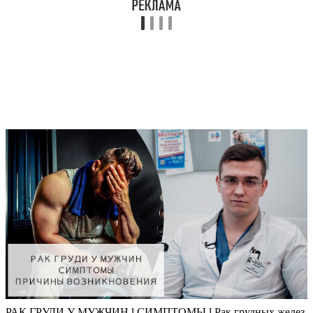
РАК ГРУДИ У МУЖЧИН l СИМПТОМЫ l Рак грудных желез