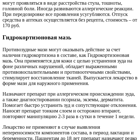
могут проявляться в виде расстройства стула, тошноты,
головной боли. Иногда развиваются аллергические реакции.
При передозировке все проявления усугубляются. Отпуск
средства в аптеках осуществляется без рецепта, стоимость – от
170 руб.
Гидрокортизоновая мазь
Противозудные мази могут оказывать действие за счет
наличия гидрокортизона в составе, как Гидрокортизоновая
мазь. Она применяется для кожи с целью устранения зуда на
фоне различных нарушений, обладает выраженными
противовоспалительными и противоотечными свойствами,
стимулирует восстановление тканей. Выпускается лекарство в
форме мази для наружного применения.
Назначают препарат при аллергическом происхождении зуда,
а также диагностировании псориаза, экземы, дерматита.
Помогает быстро устранить зуд и сопутствующие отклонения.
Наносят препарат тонким слоем и осторожно втирают,
повторяют манипуляцию 2-3 раза в сутки в течение 1 недели.
Лекарство не применяют в случае выявления
непереносимости компонентов состава, в период лактации и
беременности. Пациентам до 18 лет препарат назначают редко