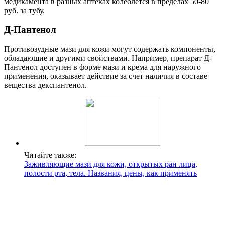
медикамента в разных аптеках колеблется в пределах 50-80
руб. за тубу.
Д-Пантенол
Противозудные мази для кожи могут содержать компоненты,
обладающие и другими свойствами. Например, препарат Д-
Пантенол доступен в форме мази и крема для наружного
применения, оказывает действие за счет наличия в составе
вещества декспантенол.
Читайте также:
Заживляющие мази для кожи, открытых ран лица,
полости рта, тела. Названия, цены, как применять