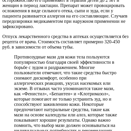
осторожностью его применяют в терапии детей до 2 лет и
женщин в период лактации. Препарат может провоцировать
осложнения в виде сильного отека, сыпи и зуда, если у
пациента развивается аллергия на его составляющие. Случаев
передозировки медикаментом при наружном применении не
зафиксировано.
Отпуск лекарственного средства в аптеках осуществляется без
рецепта от врача. Стоимость составляет примерно 320-450
руб. в зависимости от объема тубы.
Противозудные мази для кожи тела пользуются
популярностью благодаря своей эффективности в
борьбе с зудом и раздражением. Многие
пользователи отмечают, что такие средства быстро
снимают дискомфорт, особенно при
аллергических реакциях, укусах насекомых или
экземе. В отзывах часто упоминаются такие мази,
как «Фенистил», «Бепантен» и «Клотримазол»,
которые помогают не только устранить зуд, но и
способствуют заживлению кожи. Некоторые
предпочитают натуральные средства, такие как
мази на основе календулы или алоэ, которые также
показывают хорошие результаты. Однако важно
помнить, что выбор мази должен основываться на
индивидуальных потребностях и рекомендациях