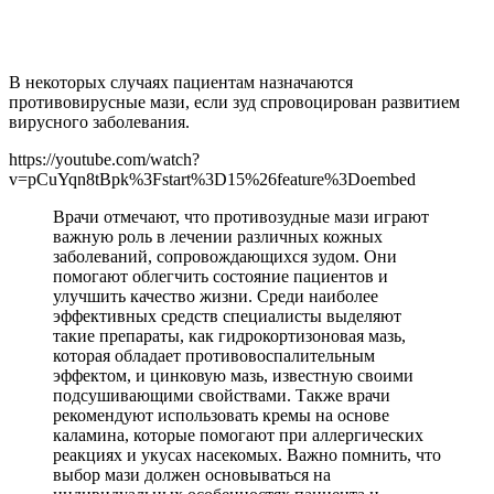
В некоторых случаях пациентам назначаются
противовирусные мази, если зуд спровоцирован развитием
вирусного заболевания.
https://youtube.com/watch?
v=pCuYqn8tBpk%3Fstart%3D15%26feature%3Doembed
Врачи отмечают, что противозудные мази играют
важную роль в лечении различных кожных
заболеваний, сопровождающихся зудом. Они
помогают облегчить состояние пациентов и
улучшить качество жизни. Среди наиболее
эффективных средств специалисты выделяют
такие препараты, как гидрокортизоновая мазь,
которая обладает противовоспалительным
эффектом, и цинковую мазь, известную своими
подсушивающими свойствами. Также врачи
рекомендуют использовать кремы на основе
каламина, которые помогают при аллергических
реакциях и укусах насекомых. Важно помнить, что
выбор мази должен основываться на