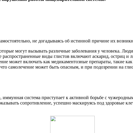
амостоятельно, не догадываясь об истинной причине их возник
которые могут вызывать различные заболевания у человека. Люди
лее распространенные виды глистов включают аскарид, остриц и 
ние может включать как медикаментозные препараты, такие как м
что самолечение может быть опасным, и при подозрении на глис
ие, иммунная система приступает к активной борьбе с чужерод
азывать сопротивление, успешно маскируясь под здоровые клет