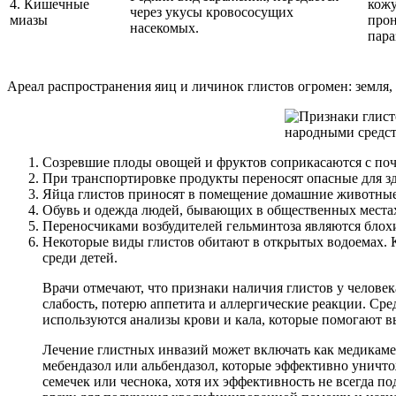
4. Кишечные
кожу
через укусы кровососущих
миазы
прон
насекомых.
пара
Ареал распространения яиц и личинок глистов огромен: земля, 
Созревшие плоды овощей и фруктов соприкасаются с поч
При транспортировке продукты переносят опасные для зд
Яйца глистов приносят в помещение домашние животные,
Обувь и одежда людей, бывающих в общественных местах,
Переносчиками возбудителей гельминтоза являются блохи
Некоторые виды глистов обитают в открытых водоемах. К
среди детей.
Врачи отмечают, что признаки наличия глистов у челове
слабость, потерю аппетита и аллергические реакции. Ср
используются анализы крови и кала, которые помогают в
Лечение глистных инвазий может включать как медикамен
мебендазол или альбендазол, которые эффективно уничт
семечек или чеснока, хотя их эффективность не всегда 