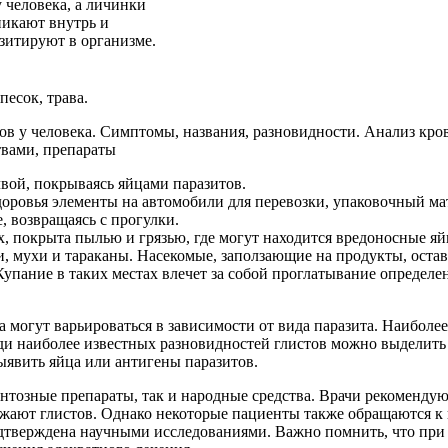
 человека, а личинки
икают внутрь и
зитируют в организме.
песок, трава.
вой, покрываясь яйцами паразитов.
оровья элементы на автомобили для перевозки, упаковочный мат
 возвращаясь с прогулки.
 покрыта пылью и грязью, где могут находится вредоносные яй
, мухи и тараканы. Насекомые, заползающие на продукты, остав
упание в таких местах влечет за собой проглатывание определе
ка могут варьироваться в зависимости от вида паразита. Наибо
еди наиболее известных разновидностей глистов можно выделить
ыявить яйца или антигены паразитов.
тозные препараты, так и народные средства. Врачи рекомендую
ожают глистов. Однако некоторые пациенты также обращаются к
подтверждена научными исследованиями. Важно помнить, что при