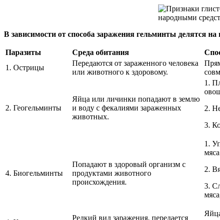
В зависимости от способа заражения гельминты делятся на
Паразиты
Среда обитания
Спо
Передаются от зараженного человека
Прям
1. Острицы
или животного к здоровому.
совм
1. П
ово
Яйца или личинки попадают в землю
2. Геогельминты
и воду с фекалиями зараженных
2. Н
животных.
3. К
1. У
мяса
Попадают в здоровый организм с
2. В
4. Биогельминты
продуктами животного
происхождения.
3. С
мяса
Яйца
Редкий вид заражения, передается