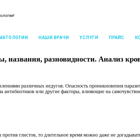
ологии!
МАТОЛОГИИ
НАШИ ВРАЧИ
УСЛУГИ
ПРАЙС
К
, названия, разновидности. Анализ кро
лениями различных недугов. Опасность проникновения паразито
ма антибиотиков или другие факторы, влияющие на самочувстви
против глистов, то длительное время можно даже не догадывать