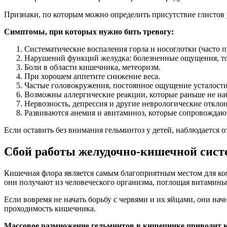
Признаки, по которым можно определить присутствие глистов у
Симптомы, при которых нужно бить тревогу:
Систематические воспаления горла и носоглотки (часто 
Нарушений функций желудка: болезненные ощущения, т
Боли в области кишечника, метеоризм.
При хорошем аппетите снижение веса.
Частые головокружения, постоянное ощущение усталости
Возможны аллергические реакции, которые раньше не на
Нервозность, депрессия и другие неврологические откло
Развиваются анемия и авитаминоз, которые сопровождаю
Если оставить без внимания гельминтоз у детей, наблюдается 
Сбой работы желудочно-кишечной сис
Кишечная флора является самым благоприятным местом для ком
они получают из человеческого организма, поглощая витамины
Если вовремя не начать борьбу с червями и их яйцами, они н
проходимость кишечника.
Массовое размножение гельминтов в кишечнике приводит 