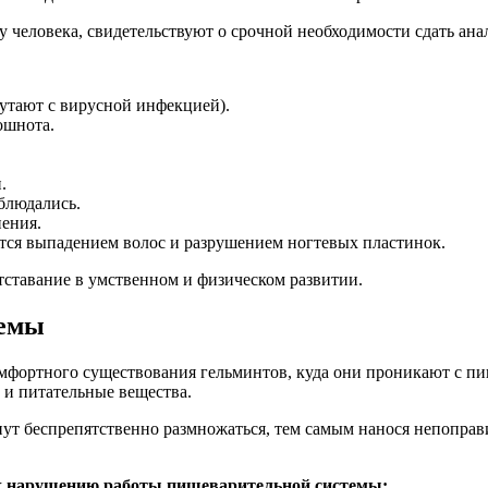
 человека, свидетельствуют о срочной необходимости сдать анал
путают с вирусной инфекцией).
ошнота.
.
блюдались.
нения.
тся выпадением волос и разрушением ногтевых пластинок.
отставание в умственном и физическом развитии.
темы
фортного существования гельминтов, куда они проникают с пищ
 и питательные вещества.
ачнут беспрепятственно размножаться, тем самым нанося непопр
к нарушению работы пищеварительной системы: