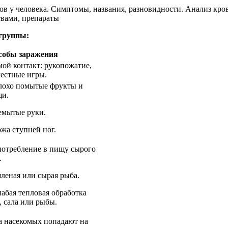
 группы:
собы заражения
ой контакт: рукопожатие,
естные игры.
лохо помытые фрукты и
щи.
емытые руки.
ожа ступней ног.
потребление в пищу сырого
.
яленая или сырая рыба.
лабая тепловая обработка
, сала или рыбы.
 насекомых попадают на