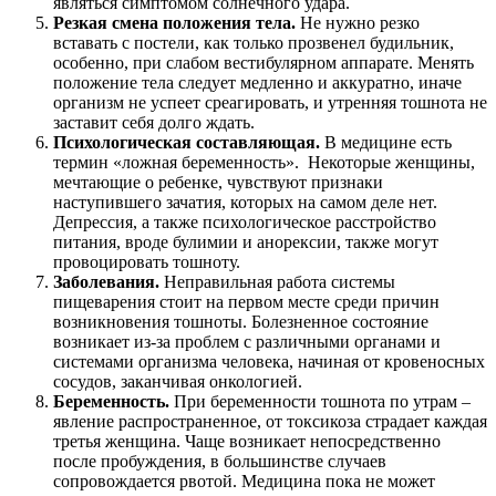
являться симптомом солнечного удара.
Резкая смена положения тела.
Не нужно резко
вставать с постели, как только прозвенел будильник,
особенно, при слабом вестибулярном аппарате. Менять
положение тела следует медленно и аккуратно, иначе
организм не успеет среагировать, и утренняя тошнота не
заставит себя долго ждать.
Психологическая составляющая.
В медицине есть
термин «ложная беременность». Некоторые женщины,
мечтающие о ребенке, чувствуют признаки
наступившего зачатия, которых на самом деле нет.
Депрессия, а также психологическое расстройство
питания, вроде булимии и анорексии, также могут
провоцировать тошноту.
Заболевания.
Неправильная работа системы
пищеварения стоит на первом месте среди причин
возникновения тошноты. Болезненное состояние
возникает из-за проблем с различными органами и
системами организма человека, начиная от кровеносных
сосудов, заканчивая онкологией.
Беременность.
При беременности тошнота по утрам –
явление распространенное, от токсикоза страдает каждая
третья женщина. Чаще возникает непосредственно
после пробуждения, в большинстве случаев
сопровождается рвотой. Медицина пока не может