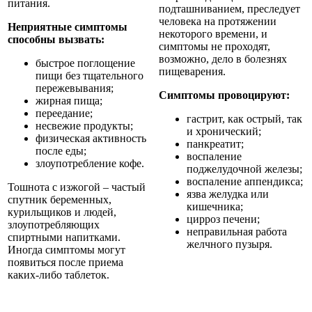
питания.
подташниванием, преследует
человека на протяжении
Неприятные симптомы
некоторого времени, и
способны вызвать:
симптомы не проходят,
возможно, дело в болезнях
быстрое поглощение
пищеварения.
пищи без тщательного
пережевывания;
Симптомы провоцируют:
жирная пища;
переедание;
гастрит, как острый, так
несвежие продукты;
и хронический;
физическая активность
панкреатит;
после еды;
воспаление
злоупотребление кофе.
поджелудочной железы;
воспаление аппендикса;
Тошнота с изжогой – частый
язва желудка или
спутник беременных,
кишечника;
курильщиков и людей,
цирроз печени;
злоупотребляющих
неправильная работа
спиртными напитками.
желчного пузыря.
Иногда симптомы могут
появиться после приема
каких-либо таблеток.