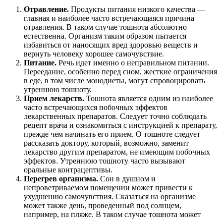
Отравление.
Продукты питания низкого качества —
главная и наиболее часто встречающаяся причина
отравления. В таком случае тошнота абсолютно
естественна. Организм таким образом пытается
избавиться от наносящих вред здоровью веществ и
вернуть человеку хорошее самочувствие.
Питание.
Речь идет именно о неправильном питании.
Переедание, особенно перед сном, жесткие ограничения
в еде, в том числе монодиеты, могут спровоцировать
утреннюю тошноту.
Прием лекарств.
Тошнота является одним из наиболее
часто встречающихся побочных эффектов
лекарственных препаратов. Следует точно соблюдать
рецепт врача и ознакомиться с инструкцией к препарату,
прежде чем начинать его прием. О тошноте следует
рассказать доктору, который, возможно, заменит
лекарство другим препаратом, не имеющим побочных
эффектов. Утреннюю тошноту часто вызывают
оральные контрацептивы.
Перегрев организма.
Сон в душном и
непроветриваемом помещении может привести к
ухудшению самочувствия. Сказаться на организме
может также день, проведенный под солнцем,
например, на пляже. В таком случае тошнота может