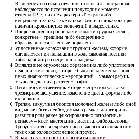
Выделения из сосков неясной этиологии – когда оные
наблюдаются по истечении полугодия с момента
отмены ГВ, у них нехарактерный окрас либо
неприятный запах. Также, такая биопсия показана при
наличии кровянистых включений в выделениях.
Повреждения покровов кожи области грудных желез,
конкретнее – трещины либо беспричинно
образовавшиеся язвенные поражения.
Уплотненные образования грудной железы, которые
ощущаются при пальпации в ходе самодиагностики
либо на осмотре специалиста-медика.
Выявленные опухолевые образования либо уплотнения
неясной этиологии, которые были обнаружены в ходе
иных диагностических мероприятий – маммографии,
УЗ-исследования, рентгенографии.
Негативные изменения, которые затрагивают соски –
чрезмерное шелушение, изменение цвета, формы либо
их впалость.
Трепан, вакуумная биопсия молочной железы либо иной
вид может быть необходимым в рамках мониторинга
развития ряда ранее фиксированных патологий, к
примеру – кист, мастопатии, мастита, фиброаденомы.
Требуется для своевременного выявления осложнений,
таких как озлокачествление и прочие.
В рамках мониторинга течения патологии