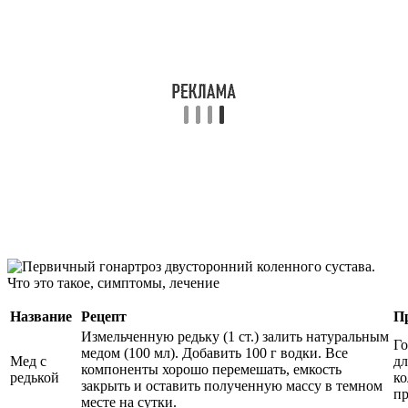
Название
Рецепт
П
Измельченную редьку (1 ст.) залить натуральным
Го
медом (100 мл). Добавить 100 г водки. Все
Мед с
дл
компоненты хорошо перемешать, емкость
редькой
ко
закрыть и оставить полученную массу в темном
пр
месте на сутки.