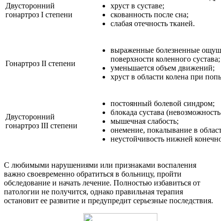
Двусторонний
хруст в суставе;
гонартроз I степени
скованность после сна;
слабая отечность тканей.
выраженные болезненные ощуще
поверхности коленного сустава;
Гонартроз II степени
уменьшается объем движений;
хруст в области колена при попы
постоянный болевой синдром;
блокада сустава (невозможность
Двусторонний
мышечная слабость;
гонартроз III степени
онемение, покалывание в облас
неустойчивость нижней конечно
С любимыми нарушениями или признаками воспаления
важно своевременно обратиться в больницу, пройти
обследование и начать лечение. Полностью избавиться от
патологии не получится, однако правильная терапия
остановит ее развитие и предупредит серьезные последствия.