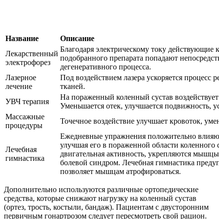
Название
Описание
Благодаря электрическому току действующие 
Лекарственный
подобранного препарата попадают непосредств
электрофорез
дегенеративного процесса.
Лазерное
Под воздействием лазера ускоряется процесс
лечение
тканей.
На пораженный коленный сустав воздействует 
УВЧ терапия
Уменьшается отек, улучшается подвижность, ус
Массажные
Точечное воздействие улучшает кровоток, уме
процедуры
Ежедневные упражнения положительно влияю
улучшая его в пораженной области коленного 
Лечебная
двигательная активность, укрепляются мышцы,
гимнастика
болевой синдром. Лечебная гимнастика преду
позволяет мышцам атрофироваться.
Дополнительно используются различные ортопедические
средства, которые снижают нагрузку на коленный сустав
(ортез, трость, костыли, бандаж). Пациентам с двусторонним
первичным гонартрозом следует пересмотреть свой рацион.