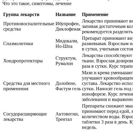
Группа лекарств
Название
Применение
Лекарство принимают вну
Противовоспалительные
Ибупрофен,
запивая достаточным ко
средства
Диклофенак
рекомендуется разделить
Препарат принимают вну
Мидокалм,
Спазмолитики
разжевывая. Взрослым на
Но-Шпа
в сутки, учитывая состо
Лекарства способствуют
Структум,
Хондропротекторы
ткани. Взрослая дозиров
Румалон
раза в сутки. Курс терап
Мази и крема уменьшают
улучшают кровообращен
Средства для местного
Долобене,
сустава. Лекарство испол
применения
Фастум гель
сутки. Наносят гель под
ионофорезе. Курс лечени
заболевания и выраженн
Препараты снижают мыш
принимают перед едой, 
Сосудорасширяющие
Актовегин,
количеством воды. Взрос
лекарства
Трентал
таблетки 3 раза в день. 
недель.