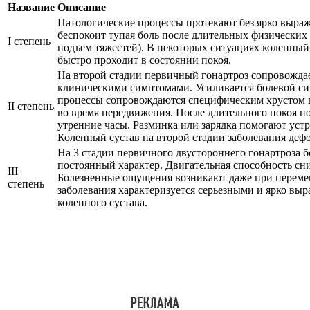
Название
Описание
Патологические процессы протекают без ярко выра
беспокоит тупая боль после длительных физических 
I степень
подъем тяжестей). В некоторых ситуациях коленный 
быстро проходит в состоянии покоя.
На второй стадии первичный гонартроз сопровожда
клиническими симптомами. Усиливается болевой си
процессы сопровождаются специфическим хрустом в
II степень
во время передвижения. После длительного покоя но
утренние часы. Разминка или зарядка помогают устр
Коленный сустав на второй стадии заболевания деф
На 3 стадии первичного двустороннего гонартроза 
постоянный характер. Двигательная способность сн
III
Болезненные ощущения возникают даже при перемен
степень
заболевания характеризуется серьезными и ярко в
коленного сустава.