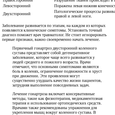
Правосторонний
Разрушение тканей происходит в 
Левосторонний
Поражена левая нижняя конечност
Патологические процессы развива
Двухсторонний
правой и левой ноги.
Заболевание развивается по этапам, на каждом из которых
появляются клинические симптомы. Установить точный
диагноз поможет врач травматолог. Не стоит игнорировать
первые признаки, важно своевременно начать лечение.
Первичный гонартроз двусторонний коленного
сустава представляет собой дегенеративное
заболевание, которое чаще всего развивается у
людей среднего и пожилого возраста. Врачи
отмечают, что основными симптомами являются
боль в коленях, ограничение подвижности и хруст
при движении. Эти проявления могут
существенно ухудшать качество жизни пациентов,
затрудняя выполнение повседневных задач.
Лечение гонартроза включает консервативные
методы, такие как физиотерапия, медикаментозная
терапия и использование ортопедических средств.
Врачами также рекомендованы упражнения для
укрепления мышц вокруг коленного сустава. В