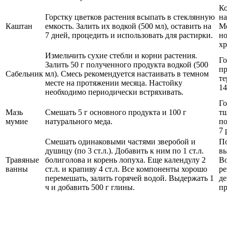
Ко
Горстку цветков растения всыпать в стеклянную
на
Каштан
емкость. Залить их водкой (500 мл), оставить на
Мо
7 дней, процедить и использовать для растирки.
но
хр
Измельчить сухие стебли и корни растения.
Го
Залить 50 г полученного продукта водкой (500
пр
Сабельник
мл). Смесь рекомендуется настаивать в темном
те
месте на протяжении месяца. Настойку
14
необходимо периодически встряхивать.
Го
Мазь
Смешать 5 г основного продукта и 100 г
тщ
мумие
натурального меда.
по
7 
Смешать одинаковыми частями зверобой и
По
душицу (по 3 ст.л.). Добавить к ним по 1 ст.л.
вы
Травяные
болиголова и корень лопуха. Еще календулу 2
В
ванны
ст.л. и крапиву 4 ст.л. Все компоненты хорошо
ре
перемешать, залить горячей водой. Выдержать 1
де
ч и добавить 500 г глины.
пр