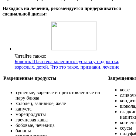
Находясь на лечении, рекомендуется придерживаться
специальной диеты:
Читайте также:
Болезнь Шляттера коленного сустава у подростка,
взрослых, детей. Что это такое, признаки, лечение
Разрешенные продукты
Запрещенны
кофе
тушеные, вареные и приготовленные на
сливоч
пару блюда
кондит
холодец, заливное, желе
шокола
капуста
сладки
морепродукты
напитк
гречневая каша
копчен
бобовые, чечевица
соусы
бананы
полуфа