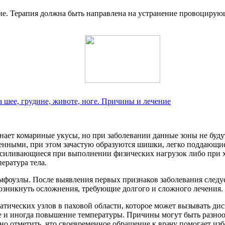
ие. Терапия должна быть направлена на устранение провоцирую
 шее, грудине, животе, ноге. Причины и лечение
ает комариные укусы, но при заболевании данные зоны не будут
енными, при этом зачастую образуются шишки, легко поддающи
силивающиеся при выполнении физических нагрузок либо при х
ература тела.
имфоузлы. После выявления первых признаков заболевания следу
зникнуть осложнения, требующие долгого и сложного лечения.
тических узлов в паховой области, которое может вызывать ди
е и иногда повышение температуры. Причины могут быть разно
о отметить, что своевременное обращение к врачу помогает из