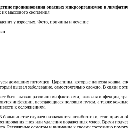
ствие проникновения опасных микроорганизмов в лимфатич
х их массового скопления.
са:
усы домашних питомцев. Царапины, которые нанесла кошка, сп
торый вызвал заболевание, самостоятельно сложно. В связи с эт
жет быть вызван различными факторами, включая инфекции, тра
новятся инфекции, передающиеся половым путем, а также кожны
ривести к осложнениям.
В большинстве случаев назначаются антибиотики, если причиной
ренирования гноя или удаления пораженных узлов. Врачи подчер
та. Регулярные осмотры и внимание к своему состоянию помогу