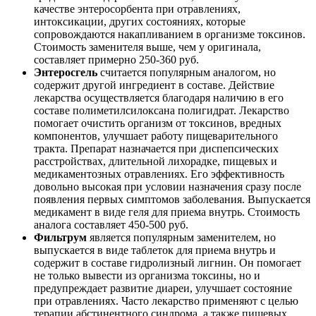
качестве энтеросорбента при отравлениях,
интоксикации, других состояниях, которые
сопровождаются накапливанием в организме токсинов.
Стоимость заменителя выше, чем у оригинала,
составляет примерно 250-360 руб.
Энтеросгель
считается популярным аналогом, но
содержит другой ингредиент в составе. Действие
лекарства осуществляется благодаря наличию в его
составе полиметилсилоксана полигидрат. Лекарство
помогает очистить организм от токсинов, вредных
компонентов, улучшает работу пищеварительного
тракта. Препарат назначается при диспепсических
расстройствах, длительной лихорадке, пищевых и
медикаментозных отравлениях. Его эффективность
довольно высокая при условии назначения сразу после
появления первых симптомов заболевания. Выпускается
медикамент в виде геля для приема внутрь. Стоимость
аналога составляет 450-500 руб.
Фильтрум
является популярным заменителем, но
выпускается в виде таблеток для приема внутрь и
содержит в составе гидролизный лигнин. Он помогает
не только вывести из организма токсины, но и
предупреждает развитие диареи, улучшает состояние
при отравлениях. Часто лекарство применяют с целью
терапии абстинентного синдрома, а также пищевых