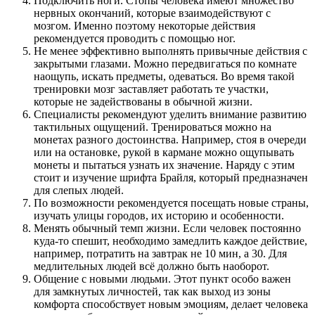
Подключить ноги. Стопы человека имеют множество
нервных окончаний, которые взаимодействуют с
мозгом. Именно поэтому некоторые действия
рекомендуется проводить с помощью ног.
Не менее эффективно выполнять привычные действия с
закрытыми глазами. Можно передвигаться по комнате
наощупь, искать предметы, одеваться. Во время такой
тренировки мозг заставляет работать те участки,
которые не задействованы в обычной жизни.
Специалисты рекомендуют уделить внимание развитию
тактильных ощущений. Тренироваться можно на
монетах разного достоинства. Например, стоя в очереди
или на остановке, рукой в кармане можно ощупывать
монеты и пытаться узнать их значение. Наряду с этим
стоит и изучение шрифта Брайля, который предназначен
для слепых людей.
По возможности рекомендуется посещать новые страны,
изучать улицы городов, их историю и особенности.
Менять обычный темп жизни. Если человек постоянно
куда-то спешит, необходимо замедлить каждое действие,
например, потратить на завтрак не 10 мин, а 30. Для
медлительных людей всё должно быть наоборот.
Общение с новыми людьми. Этот пункт особо важен
для замкнутых личностей, так как выход из зоны
комфорта способствует новым эмоциям, делает человека