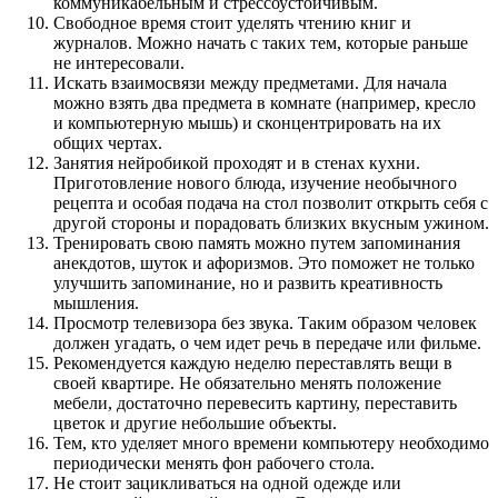
коммуникабельным и стрессоустойчивым.
Свободное время стоит уделять чтению книг и
журналов. Можно начать с таких тем, которые раньше
не интересовали.
Искать взаимосвязи между предметами. Для начала
можно взять два предмета в комнате (например, кресло
и компьютерную мышь) и сконцентрировать на их
общих чертах.
Занятия нейробикой проходят и в стенах кухни.
Приготовление нового блюда, изучение необычного
рецепта и особая подача на стол позволит открыть себя с
другой стороны и порадовать близких вкусным ужином.
Тренировать свою память можно путем запоминания
анекдотов, шуток и афоризмов. Это поможет не только
улучшить запоминание, но и развить креативность
мышления.
Просмотр телевизора без звука. Таким образом человек
должен угадать, о чем идет речь в передаче или фильме.
Рекомендуется каждую неделю переставлять вещи в
своей квартире. Не обязательно менять положение
мебели, достаточно перевесить картину, переставить
цветок и другие небольшие объекты.
Тем, кто уделяет много времени компьютеру необходимо
периодически менять фон рабочего стола.
Не стоит зацикливаться на одной одежде или