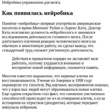
Нейробика-упражнения для мозга.
Как появилась нейробика
Понятие «нейробика» впервые употребили американские
писатели и врачи-Меннинг Рубин и Лоренс Катц. Доктор
Катц возглавлял должность нейробиолога и занимался
исследованием деятельности головного мозга. После
длительного изучения реакции человеческого мозга на
обычную и монотонную работу, он сделал вывод, что
стандартный труд снижает умственную деятельность.
Действия в привычном порядке не заставляет мозг
работать, поэтому ухудшается внимание и
восприятие новой информации, снижается память.
Многим известно выражение, что нервные клетки не
восстанавливаются. Ученые из Америки в 1998 году
опровергли эту гипотезу. Ряд научных экспериментов показал,
что у взрослых людей могут образовываться новые клетки.
Еще одним открытием стал факт, что снижение умственных
способностей происходит не из-за отмирания клеток, а из-за
истощения их отростков (дендритов), которые передают
импульсы нейронам.