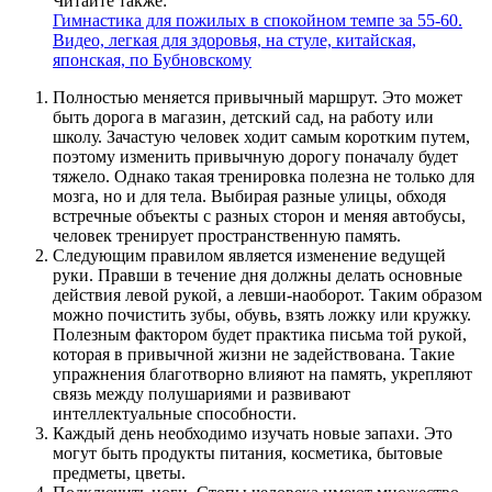
Читайте также:
Гимнастика для пожилых в спокойном темпе за 55-60.
Видео, легкая для здоровья, на стуле, китайская,
японская, по Бубновскому
Полностью меняется привычный маршрут. Это может
быть дорога в магазин, детский сад, на работу или
школу. Зачастую человек ходит самым коротким путем,
поэтому изменить привычную дорогу поначалу будет
тяжело. Однако такая тренировка полезна не только для
мозга, но и для тела. Выбирая разные улицы, обходя
встречные объекты с разных сторон и меняя автобусы,
человек тренирует пространственную память.
Следующим правилом является изменение ведущей
руки. Правши в течение дня должны делать основные
действия левой рукой, а левши-наоборот. Таким образом
можно почистить зубы, обувь, взять ложку или кружку.
Полезным фактором будет практика письма той рукой,
которая в привычной жизни не задействована. Такие
упражнения благотворно влияют на память, укрепляют
связь между полушариями и развивают
интеллектуальные способности.
Каждый день необходимо изучать новые запахи. Это
могут быть продукты питания, косметика, бытовые
предметы, цветы.