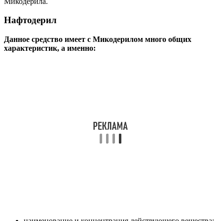
Микодерила.
Нафтодерил
Данное средство имеет с Микодерилом много общих
характеристик, а именно:
наименование и концентрация действующего вещества;