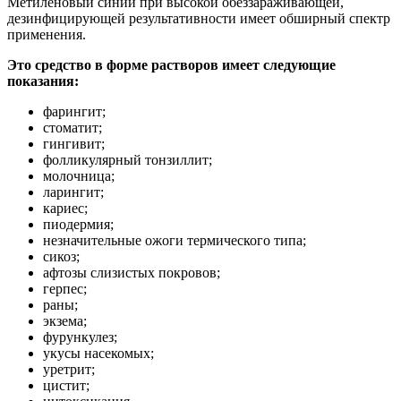
Метиленовый синий при высокой обеззараживающей,
дезинфицирующей результативности имеет обширный спектр
применения.
Это средство в форме растворов имеет следующие
показания:
фарингит;
стоматит;
гингивит;
фолликулярный тонзиллит;
молочница;
ларингит;
кариес;
пиодермия;
незначительные ожоги термического типа;
сикоз;
афтозы слизистых покровов;
герпес;
раны;
экзема;
фурункулез;
укусы насекомых;
уретрит;
цистит;