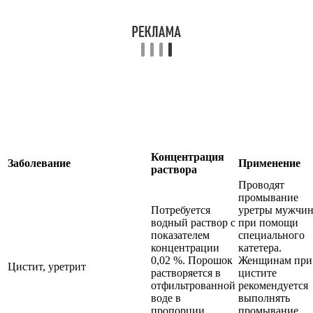
Концентрация
Заболевание
Применение
раствора
Проводят
промывание
Потребуется
уретры мужчи
водный раствор с
при помощи
показателем
специального
концентрации
катетера.
0,02 %. Порошок
Женщинам при
Цистит, уретрит
растворяется в
цистите
отфильтрованной
рекомендуется
воде в
выполнять
пропорции
промывание