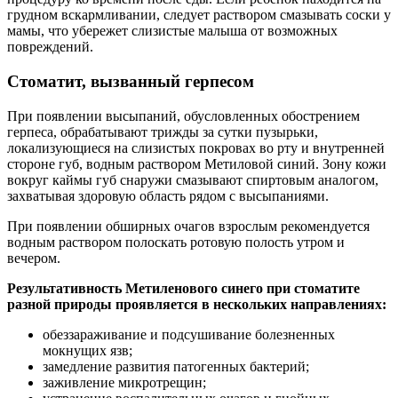
грудном вскармливании, следует раствором смазывать соски у
мамы, что убережет слизистые малыша от возможных
повреждений.
Стоматит, вызванный герпесом
При появлении высыпаний, обусловленных обострением
герпеса, обрабатывают трижды за сутки пузырьки,
локализующиеся на слизистых покровах во рту и внутренней
стороне губ, водным раствором Метиловой синий. Зону кожи
вокруг каймы губ снаружи смазывают спиртовым аналогом,
захватывая здоровую область рядом с высыпаниями.
При появлении обширных очагов взрослым рекомендуется
водным раствором полоскать ротовую полость утром и
вечером.
Результативность Метиленового синего при стоматите
разной природы проявляется в нескольких направлениях:
обеззараживание и подсушивание болезненных
мокнущих язв;
замедление развития патогенных бактерий;
заживление микротрещин;