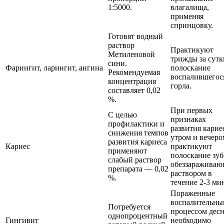
1:5000.
влагалища,
применяя
спринцовку.
Готовят водный
раствор
Практикуют
Метиленовой
трижды за сутк
сини.
Фарингит, ларингит, ангина
полоскание
Рекомендуемая
воспалившегос
концентрация
горла.
составляет 0,02
%.
При первых
С целью
признаках
профилактики и
развития карие
снижения темпов
утром и вечеро
развития кариеса
Кариес
практикуют
применяют
полоскание зуб
слабый раствор
обеззаражива
препарата — 0,02
раствором в
%.
течение 2-3 ми
Пораженные
воспалительны
Потребуется
процессом дес
однопроцентный
Гингивит
необходимо