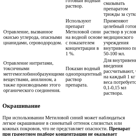
готовый водный
смазывать
раствор.
препаратом
трижды за сутк
Используют
Применяют
препарат
целебный гото
Отравление, вызванное
Метиловой сини
раствор в усло
окисью углерода, опасными
на водной основе
медицинского
цианидами, сероводородом.
с показателем
учреждения
концентрации в
внутривенно п
1 %.
50-100 мл.
Для внутривен
Отравление нитритами,
введения
токсичными
Показан водный
рассчитывают, 
метгемоглобинобразующими
однопроцентный
на каждый 1 кг
веществами, анилином, а
раствор
веса потребует
также производными этого
препарата.
0,1-0,15 мл
органического соединения.
раствора.
Окрашивание
При использовании Метиловой синий может наблюдаться
легкое окрашивание в синеватый оттенок слизистых или
кожных покровов, что не представляет опасности.
Препарат
при грамотном подборе концентрации не оказывает