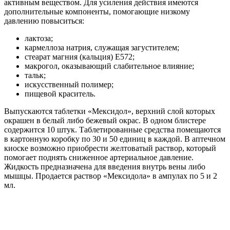
активным веществом. Для усиления действия имеются
дополнительные компоненты, помогающие низкому
давлению повыситься:
лактоза;
кармеллоза натрия, служащая загустителем;
стеарат магния (кальция) Е572;
макрогол, оказывающий слабительное влияние;
тальк;
искусственный полимер;
пищевой краситель.
Выпускаются таблетки «Мексидол», верхний слой которых
окрашен в белый либо бежевый окрас. В одном блистере
содержится 10 штук. Таблетированные средства помещаются
в картонную коробку по 30 и 50 единиц в каждой. В аптечном
киоске возможно приобрести желтоватый раствор, который
помогает поднять сниженное артериальное давление.
Жидкость предназначена для введения внутрь вены либо
мышцы. Продается раствор «Мексидола» в ампулах по 5 и 2
мл.