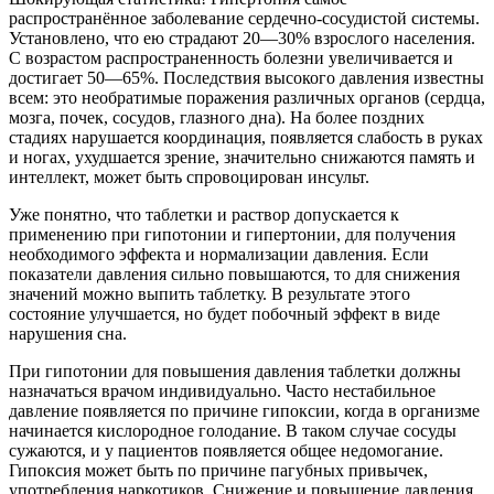
распространённое заболевание сердечно-сосудистой системы.
Установлено, что ею страдают 20—30% взрослого населения.
С возрастом распространенность болезни увеличивается и
достигает 50—65%. Последствия высокого давления известны
всем: это необратимые поражения различных органов (сердца,
мозга, почек, сосудов, глазного дна). На более поздних
стадиях нарушается координация, появляется слабость в руках
и ногах, ухудшается зрение, значительно снижаются память и
интеллект, может быть спровоцирован инсульт.
Уже понятно, что таблетки и раствор допускается к
применению при гипотонии и гипертонии, для получения
необходимого эффекта и нормализации давления. Если
показатели давления сильно повышаются, то для снижения
значений можно выпить таблетку. В результате этого
состояние улучшается, но будет побочный эффект в виде
нарушения сна.
При гипотонии для повышения давления таблетки должны
назначаться врачом индивидуально. Часто нестабильное
давление появляется по причине гипоксии, когда в организме
начинается кислородное голодание. В таком случае сосуды
сужаются, и у пациентов появляется общее недомогание.
Гипоксия может быть по причине пагубных привычек,
употребления наркотиков. Снижение и повышение давления