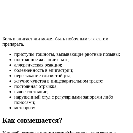
Боль в эпигастрии может быть побочным эффектом
препарата.
приступы тошноты, вызывающие рвотные позывы;
постоянное желание спать;
аллергическая реакция;
болезненность в эпигастрии;
пересыхание слизистой рта;
жгучие чувства в пищеварительном тракте;
постоянная отрыжка;
вялое состояние;
нарушенный стул с регулярными запорами либо
поносами;
метеоризм.
Как совмещается?
У людей, которые принимают «Мексидол» совместно с