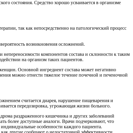
кого состояния. Средство хорошо усваивается в организме
ерапии, так как непосредственно на патологический процесс
 вероятность возникновения осложнений.
и непереносимости компонентов состава и склонности к таким
оздействии на организм таких пациентов.
 женщин. Основной ингредиент состава может негативно
ечения можно отнести тяжелое течение почечной и печеночной
ожнением считается диарея, нарушение пищеварения и
вивается передозировка, угрожающая жизни больного.
ндрома раздраженного кишечника и других заболеваний
ать более доступные аналоги. Врачи подчеркивают, что
ь индивидуальные особенности каждого пациента.
я как другие сообщают о недостаточной эффективности.