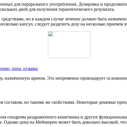
ченных для перорального употребления. Дозировка и продолжит
скольких дней для получения терапевтического результата.
средствами, но в каждом случае лечение должно быть назначено
есколько капсул, следует разделить дозу на несколько приемов
ению, цена, отзывы
зу, назначенную врачом. Это непременно провоцирует осложнен
 составом, но такими же свойствами. Некоторые дешевые препар
ения синдрома раздраженного кишечника и других функциональ
. Однако цена на Мебеверин может быть довольно высокой, что 