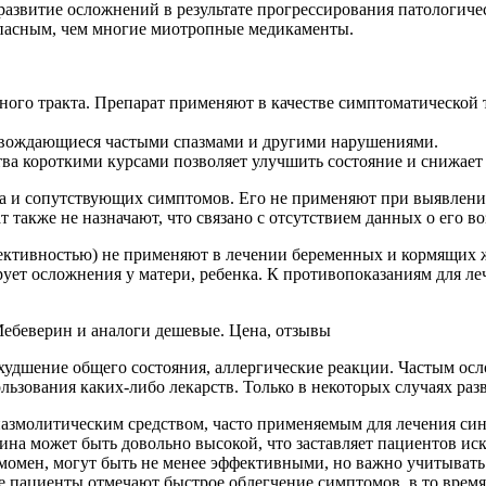
развитие осложнений в результате прогрессирования патологичес
зопасным, чем многие миотропные медикаменты.
го тракта. Препарат применяют в качестве симптоматической т
овождающиеся частыми спазмами и другими нарушениями.
а короткими курсами позволяет улучшить состояние и снижает
ма и сопутствующих симптомов. Его не применяют при выявлени
 также не назначают, что связано с отсутствием данных о его в
фективностью) не применяют в лечении беременных и кормящих
ует осложнения у матери, ребенка. К противопоказаниям для л
удшение общего состояния, аллергические реакции. Частым осл
льзования каких-либо лекарств. Только в некоторых случаях раз
пазмолитическим средством, часто применяемым для лечения си
ина может быть довольно высокой, что заставляет пациентов иск
змомен, могут быть не менее эффективными, но важно учитыват
е пациенты отмечают быстрое облегчение симптомов, в то врем