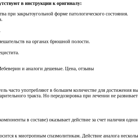
утствуют в инструкции к оригиналу:
тва при закрытоугольной форме патологического состояния.
а.
.
ешательств на органах брюшной полости.
ецистита.
ель часто употребляют в большем количестве для достижения в
рительного тракта. Но передозировка при лечении не развивае
омпоненты в составе) оказывает действие за счет наличия однои
осится к миотропным спазмолитикам. Действие аналога нескольк