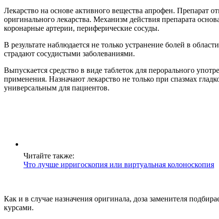
Лекарство на основе активного вещества апрофен. Препарат о
оригинального лекарства. Механизм действия препарата основ
коронарные артерии, периферические сосуды.
В результате наблюдается не только устранение болей в облас
страдают сосудистыми заболеваниями.
Выпускается средство в виде таблеток для перорального употре
применения. Назначают лекарство не только при спазмах гладко
универсальным для пациентов.
Читайте также:
Что лучше ирригоскопия или виртуальная колоноскопия
Как и в случае назначения оригинала, доза заменителя подби
курсами.