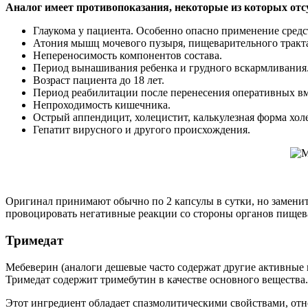
Аналог имеет противопоказания, некоторые из которых отс
Глаукома у пациента. Особенно опасно применение средс
Атония мышц мочевого пузыря, пищеварительного тракт
Непереносимость компонентов состава.
Период вынашивания ребенка и грудного вскармливания
Возраст пациента до 18 лет.
Период реабилитации после перенесения оперативных вм
Непроходимость кишечника.
Острый аппендицит, холецистит, калькулезная форма хол
Гепатит вирусного и другого происхождения.
Оригинал принимают обычно по 2 капсулы в сутки, но заменит
провоцировать негативные реакции со стороны органов пищева
Тримедат
Мебеверин (аналоги дешевые часто содержат другие активные к
Тримедат содержит тримебутин в качестве основного вещества.
Этот ингредиент обладает спазмолитическими свойствами, отн