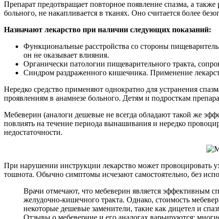
Препарат предотвращает повторное появление спазма, а также 
больного, не накапливается в тканях. Оно считается более бе
Назначают лекарство при наличии следующих показаний:
Функциональные расстройства со стороны пищеварительно
он не оказывает влияния.
Органически патологии пищеварительного тракта, сопр
Синдром раздраженного кишечника. Применение лекарств
Нередко средство применяют однократно для устранения спаз
проявлениям в анамнезе больного. Детям и подросткам препарат
Мебеверин (аналоги дешевые не всегда обладают такой же эф
повлиять на течение периода вынашивания и нередко провоцир
недостаточности.
При нарушении инструкции лекарство может провоцировать ух
тошнота. Обычно симптомы исчезают самостоятельно, без испо
Врачи отмечают, что мебеверин является эффективным с
желудочно-кишечного тракта. Однако, стоимость мебевер
некоторые дешевые заменители, такие как дицетел и спа
Отзывы о мебеверине и его аналогах варьируются: многи