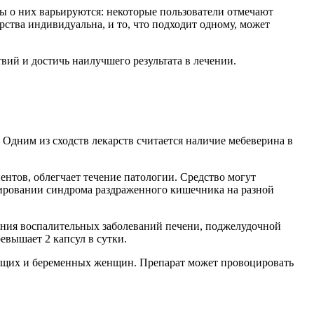
ы о них варьируются: некоторые пользователи отмечают
рства индивидуальна, и то, что подходит одному, может
вий и достичь наилучшего результата в лечении.
 Одним из сходств лекарств считается наличие мебеверина в
нтов, облегчает течение патологии. Средство могут
тировании синдрома раздраженного кишечника на разной
вания воспалительных заболеваний печени, поджелудочной
евышает 2 капсул в сутки.
рмящих и беременных женщин. Препарат может провоцировать