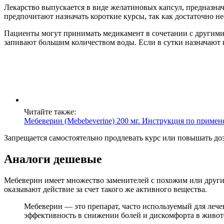
Лекарство выпускается в виде желатиновых капсул, предназна
предпочитают назначать короткие курсы, так как достаточно не
Пациенты могут принимать медикамент в сочетании с другими 
запивают большим количеством воды. Если в сутки назначают н
Читайте также:
Мебеверин (Mebebeverine) 200 мг. Инструкция по примен
Запрещается самостоятельно продлевать курс или повышать до
Аналоги дешевые
Мебеверин имеет множество заменителей с похожим или другим
оказывают действие за счет такого же активного вещества.
Мебеверин — это препарат, часто используемый для леч
эффективность в снижении болей и дискомфорта в животе