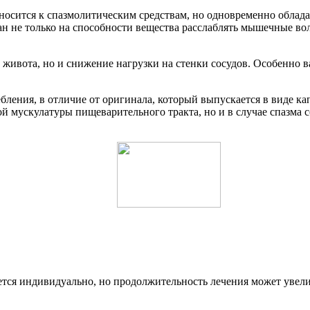
тносится к спазмолитическим средствам, но одновременно облад
ан не только на способности вещества расслаблять мышечные в
ти живота, но и снижение нагрузки на стенки сосудов. Особенно 
бления, в отличие от оригинала, который выпускается в виде кап
й мускулатуры пищеварительного тракта, но и в случае спазма с
рается индивидуально, но продолжительность лечения может ув