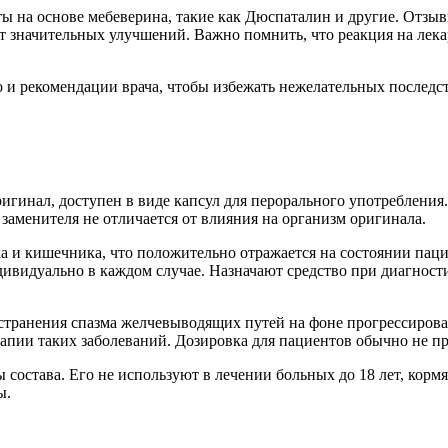
ы на основе мебеверина, такие как Дюспаталин и другие. Отзыв
т значительных улучшений. Важно помнить, что реакция на лека
о и рекомендации врача, чтобы избежать нежелательных последст
ригинал, доступен в виде капсул для перорального употребления.
заменителя не отличается от влияния на организм оригинала.
 и кишечника, что положительно отражается на состоянии пацие
ндивидуально в каждом случае. Назначают средство при диагнос
 устранения спазма желчевыводящих путей на фоне прогрессиро
апии таких заболеваний. Дозировка для пациентов обычно не пр
 состава. Его не используют в лечении больных до 18 лет, ко
ы.