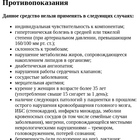
Противопоказания
Данное средство нельзя применять в следующих случаях:
индивидуальная чувствительность к компонентам;
гипертоническая болезнь в средней или тяжелой
степени (при артериальном давлении, превышающим
160/100 мм рт. ст.);
склонность к тромбозам;
нарушение метаболизма жиров, сопровождающееся
накоплением липидов в организме;
диабетическая ангиопатия;
нарушения работы сердечных клапанов;
сосудистые заболевания;
мерцательная аритмия;
курение у женщин в возрасте более 35 лет
(употребление свыше 15 сигарет за 1 день);
наличие следующих патологий у пациентки в прошлом:
острого нарушения кровообращения головного мозга,
ИБС (стенокардия), инфаркта миокарда, эмболии
кровеносных сосудов (в том числе семейные случаи
заболевания), мигрени, сопровождающейся местными
неврологическими нарушениями – тремором,
головокружением, потерей сознания;
беременность (или подозрение на нее), лактация;