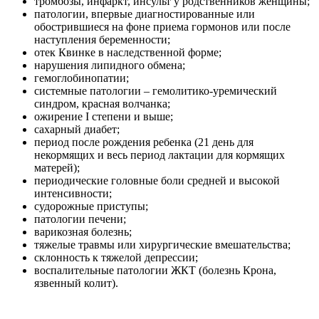
тромбозы, инфаркт, инсульт у родственников женщины;
патологии, впервые диагностированные или
обострившиеся на фоне приема гормонов или после
наступления беременности;
отек Квинке в наследственной форме;
нарушения липидного обмена;
гемоглобинопатии;
системные патологии – гемолитико-уремический
синдром, красная волчанка;
ожирение I степени и выше;
сахарный диабет;
период после рождения ребенка (21 день для
некормящих и весь период лактации для кормящих
матерей);
периодические головные боли средней и высокой
интенсивности;
судорожные приступы;
патологии печени;
варикозная болезнь;
тяжелые травмы или хирургические вмешательства;
склонность к тяжелой депрессии;
воспалительные патологии ЖКТ (болезнь Крона,
язвенный колит).