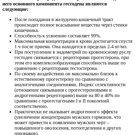
него основного компонента гестодена являются
следующие:
После попадания в желудочно-кишечный тракт
происходит полное всасывание вещества через стенки
кишечника.
Способность к усвоению составляет 99%.
Максимальная концентрация в крови достигается спустя
1 ч после приема. Она находится в пределах 2-4 нг/мл.
При поступлении в эндометрий по кровеносному руслу
гестоден связывается с рецепторами прогестерона, при
этом его комплексообразующая способность выше по
сравнению с рецепторами тестостерона.
По своему воздействию он максимально близок к
естественному прогестерону по сравнению с
аналогичными соединениями. Индекс селективности
(отношение связывания с прогестероновыми и
андрогенными рецепторами) выше на 80 и 40% по
сравнению с прогестагенами I и II поколений
соответственно.
Практически не оказывает андрогенного эффекта
(увеличение концентрации мужских гормонов, что
может привести к появлению мужских черт –
повышенного оволосения, потоотделения и других
признаков).