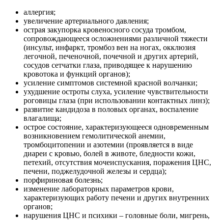
аллергия;
увеличение артериального давления;
острая закупорка кровеносного сосуда тромбом,
сопровождающееся осложнениями различной тяжести
(инсульт, инфаркт, тромбоз вен на ногах, окклюзия
легочной, печеночной, почечной и других артерий,
сосудов сетчатки глаза, приводящее к нарушению
кровотока и функций органов);
усиление симптомов системной красной волчанки;
ухудшение остроты слуха, усиление чувствительности
роговицы глаза (при использовании контактных линз);
развитие кандидоза в половых органах, воспаление
влагалища;
острое состояние, характеризующееся одновременным
возникновением гемолитической анемии,
тромбоцитопении и азотемии (проявляется в виде
диареи с кровью, болей в животе, бледности кожи,
петехий, отсутствия мочеиспускания, поражения ЦНС,
печени, поджелудочной железы и сердца);
порфириновая болезнь;
изменение лабораторных параметров крови,
характеризующих работу печени и других внутренних
органов;
нарушения ЦНС и психики – головные боли, мигрень,