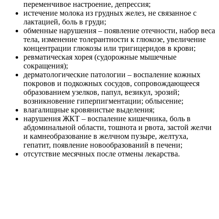
переменчивое настроение, депрессия;
истечение молока из грудных желез, не связанное с
лактацией, боль в груди;
обменные нарушения – появление отечности, набор веса
тела, изменение толерантности к глюкозе, увеличение
концентрации глюкозы или тригицеридов в крови;
ревматическая хорея (судорожные мышечные
сокращения);
дерматологические патологии – воспаление кожных
покровов и подкожных сосудов, сопровождающееся
образованием узелков, папул, везикул, эрозий;
возникновение гиперпигментации; облысение;
влагалищные кровянистые выделения;
нарушения ЖКТ – воспаление кишечника, боль в
абдоминальной области, тошнота и рвота, застой желчи
и камнеобразование в желчном пузыре, желтуха,
гепатит, появление новообразований в печени;
отсутствие месячных после отмены лекарства.