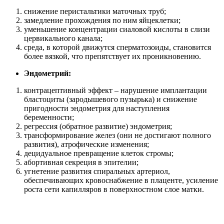
снижение перистальтики маточных труб;
замедление прохождения по ним яйцеклетки;
уменьшение концентрации сиаловой кислоты в слизи
цервикального канала;
среда, в которой движутся сперматозоиды, становится
более вязкой, что препятствует их проникновению.
Эндометрий:
контрацептивный эффект – нарушение имплантации
бластоциты (зародышевого пузырька) и снижение
пригодности эндометрия для наступления
беременности;
регрессия (обратное развитие) эндометрия;
трансформирование желез (они не достигают полного
развития), атрофические изменения;
децидуальное превращение клеток стромы;
абортивная секреция в эпителии;
угнетение развития спиральных артериол,
обеспечивающих кровоснабжение в плаценте, усиление
роста сети капилляров в поверхностном слое матки.