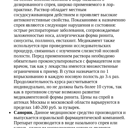
дозированного спрея, широко применяемого в лор-
практике. Раствор обладает местным
сосудосуживающим действием и проявляет высокие
антиконгестивные свойства. Показаниями к назначению
спрея являются следующие нарушения и состояния:
острые респираторные заболевания, сопровождаемые
заложенностью носа, аллергическая форма ринита,
синуситы, поллиноз, евстахиит. Медикамент также
используется при проведении исследовательских
процедур, связанных с изучением слизистой носовой
полости. Перед применением раствора необходимо
обязательно проконсультироваться с фармацевтом или
врачом, так как у лекарства имеются множественные
ограничения к приему. В сутки назначается по 1
впрыскиванию в каждую носовую полость до 3-х раз.
Продолжительность курса рассчитывается
индивидуально, но не должна быть более 10 суток, так
как в противном случае возможно развитие
медикаментозной формы ринита. Цены на спрей в
аптеках Москвы и московской области варьируются в
пределах 140-200 руб. за пузырек.
Санорин.
Данное медицинское средство производится и
выпускается израильской фармацевтической компанией.
Препарат производится в виде назального спрея или
капель, главным ингредиентом которых является