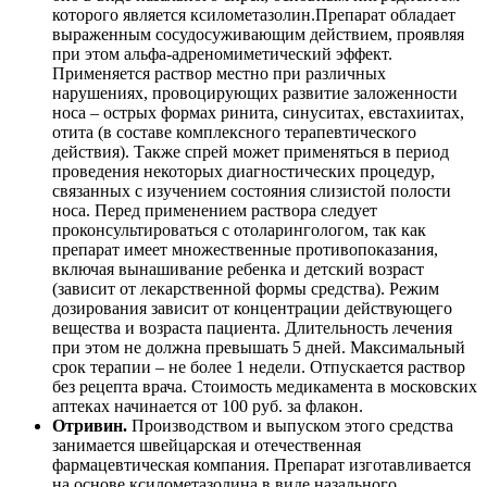
которого является ксилометазолин.Препарат обладает
выраженным сосудосуживающим действием, проявляя
при этом альфа-адреномиметический эффект.
Применяется раствор местно при различных
нарушениях, провоцирующих развитие заложенности
носа – острых формах ринита, синуситах, евстахиитах,
отита (в составе комплексного терапевтического
действия). Также спрей может применяться в период
проведения некоторых диагностических процедур,
связанных с изучением состояния слизистой полости
носа. Перед применением раствора следует
проконсультироваться с отоларингологом, так как
препарат имеет множественные противопоказания,
включая вынашивание ребенка и детский возраст
(зависит от лекарственной формы средства). Режим
дозирования зависит от концентрации действующего
вещества и возраста пациента. Длительность лечения
при этом не должна превышать 5 дней. Максимальный
срок терапии – не более 1 недели. Отпускается раствор
без рецепта врача. Стоимость медикамента в московских
аптеках начинается от 100 руб. за флакон.
Отривин.
Производством и выпуском этого средства
занимается швейцарская и отечественная
фармацевтическая компания. Препарат изготавливается
на основе ксилометазолина в виде назального