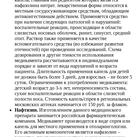
нафазолина нитрат. лекарственная форма относится к
местным сосудосуживающим средствам, обладающим
антиконгестивным действием. Применяется средство
при наличии следующих патологий и нарушений:
воспалительные реакции, происходящие в области
слизистых носовых оболочек, ринит, синусит, средний
отит. Раствор также применяется в качестве
вспомогательного средства (во избежание развития
отечностей) при проведении исследований. Схема
дозирования и другие тонкости использования
медикамента рассчитываются в индивидуальном
порядке и зависят от вида нарушений и возраста
пациента. Длительность применения капель для детей
не должна быть более 3 дней, для взрослых – не более 5
суток. Ограничениями к употреблению медикамента:
детский возраст до 3-х лет, непереносимость состава,
сухие воспалительные реакции в области слизистой
полости носа. Стоимость капель/спрея в региональных
московских аптеках начинается от 150 руб. за флакон.
Нафтизин.
Изготовлением данного медицинского
препарата занимается российская фармацевтическая
компания. Медикамент производится в виде спрея или
капель для местного применения в отоларингологии.
Его активным компонентом является нафазолин –