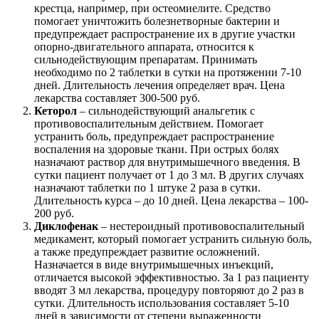
крестца, например, при остеомиелите. Средство
помогает уничтожить болезнетворные бактерии и
предупреждает распространение их в другие участки
опорно-двигательного аппарата, относится к
сильнодействующим препаратам. Принимать
необходимо по 2 таблетки в сутки на протяжении 7-10
дней. Длительность лечения определяет врач. Цена
лекарства составляет 300-500 руб.
Кеторол
– сильнодействующий анальгетик с
противовоспалительным действием. Помогает
устранить боль, предупреждает распространение
воспаления на здоровые ткани. При острых болях
назначают раствор для внутримышечного введения. В
сутки пациент получает от 1 до 3 мл. В других случаях
назначают таблетки по 1 штуке 2 раза в сутки.
Длительность курса – до 10 дней. Цена лекарства – 100-
200 руб.
Диклофенак
– нестероидный противовоспалительный
медикамент, который помогает устранить сильную боль,
а также предупреждает развитие осложнений.
Назначается в виде внутримышечных инъекций,
отличается высокой эффективностью. За 1 раз пациенту
вводят 3 мл лекарства, процедуру повторяют до 2 раз в
сутки. Длительность использования составляет 5-10
дней в зависимости от степени выраженности