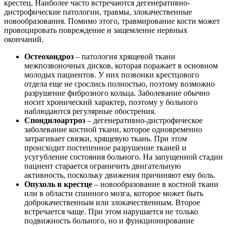
крестец. Наиболее часто встречаются дегенеративно-
дистрофические патологии, травмы, злокачественные
новообразования. Помимо этого, травмирование кости может
провоцировать повреждение и защемление нервных
окончаний.
Остеохондроз
– патология хрящевой ткани
межпозвоночных дисков, которая поражает в основном
молодых пациентов. У них позвонки крестцового
отдела еще не срослись полностью, поэтому возможно
разрушение фиброзного кольца. Заболевание обычно
носит хронический характер, поэтому у больного
наблюдаются регулярные обострения.
Спондилоартроз
– дегенеративно-дистрофическое
заболевание костной ткани, которое одновременно
затрагивает связки, хрящевую ткань. При этом
происходит постепенное разрушение тканей и
усугубление состояния больного. На запущенной стадии
пациент старается ограничить двигательную
активность, поскольку движения причиняют ему боль.
Опухоль в крестце
– новообразование в костной ткани
или в области спинного мозга, которое может быть
доброкачественным или злокачественным. Второе
встречается чаще. При этом нарушается не только
подвижность больного, но и функционирование