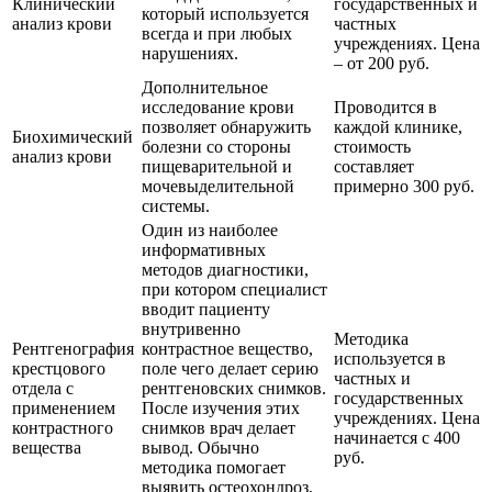
Клинический
государственных и
который используется
анализ крови
частных
всегда и при любых
учреждениях. Цена
нарушениях.
– от 200 руб.
Дополнительное
исследование крови
Проводится в
позволяет обнаружить
каждой клинике,
Биохимический
болезни со стороны
стоимость
анализ крови
пищеварительной и
составляет
мочевыделительной
примерно 300 руб.
системы.
Один из наиболее
информативных
методов диагностики,
при котором специалист
вводит пациенту
внутривенно
Методика
Рентгенография
контрастное вещество,
используется в
крестцового
поле чего делает серию
частных и
отдела с
рентгеновских снимков.
государственных
применением
После изучения этих
учреждениях. Цена
контрастного
снимков врач делает
начинается с 400
вещества
вывод. Обычно
руб.
методика помогает
выявить остеохондроз,