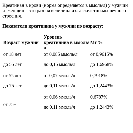
Креатинан в крови (норма определяется в ммоль/л) у мужчин
и женщин – это разная величина из-за скелетно-мышечного
строения.
Показатели креатинина у мужчин по возрасту:
Уровень
Возраст мужчин
креатинина в ммоль/
Мг %
л
от 18 лет
от 0,085 ммоль/л
от 0,9615%
до 55 лет
до 0,15 ммоль/л
до 1,6968%
от 55 лет
от 0,07 ммоль/л
0,7918%
до 75 лет
до 0,11 ммоль/л
до 1,2443%
от 0,06 ммоль/л
0,6787%
от 75+
до 0,11 ммоль/л
до 1,2443%