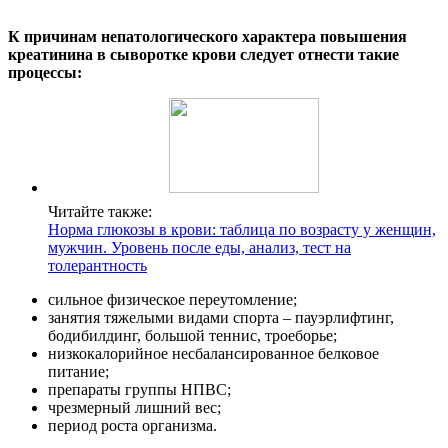
К причинам непатологического характера повышения
креатинина в сыворотке крови следует отнести такие
процессы:
Читайте также:
Норма глюкозы в крови: таблица по возрасту у женщин,
мужчин. Уровень после еды, анализ, тест на
толерантность
сильное физическое переутомление;
занятия тяжелыми видами спорта – пауэрлифтинг,
бодибилдинг, большой теннис, троеборье;
низкокалорийное несбалансированное белковое
питание;
препараты группы НПВС;
чрезмерный лишний вес;
период роста организма.