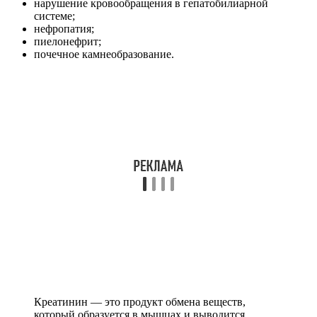
нарушение кровообращения в гепатобилиарной
системе;
нефропатия;
пиелонефрит;
почечное камнеобразование.
Креатинин — это продукт обмена веществ,
который образуется в мышцах и выводится