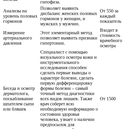
гипофиза.
Позволяет выявить
Анализы на
От 550 за
дисбаланс женских половых
уровень половых
каждый
гормонов у женщин, и
гормонов
показатель
мужских у мужчин.
Входит в
Измерение
Этот элементарный метод
стоимость
артериального
позволяет выявить признаки
врачебного
давления
гипертонии.
осмотра
Специалист с помощью
визуального осмотра кожи и
инструментального
исследования способен
сделать первые выводы о
характере болезни, сделать
первую дифференцировку
Беседа и осмотр
формы болезни – самый
дерматолога,
точный метод диагностики
поскабливание
всех видов лишаев. Также
От 1500
шпателем сыпи
врач соберет всю
или бляшек
необходимую информацию о
состоянии здоровья
человека, узнает о наличии
предпосылок для