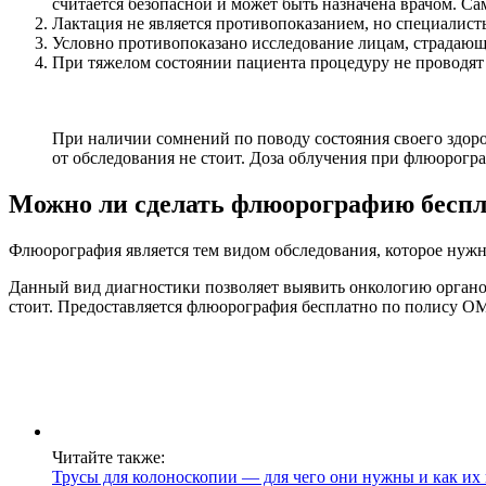
считается безопасной и может быть назначена врачом. С
Лактация не является противопоказанием, но специалист
Условно противопоказано исследование лицам, страдающ
При тяжелом состоянии пациента процедуру не проводят 
При наличии сомнений по поводу состояния своего здор
от обследования не стоит. Доза облучения при флюорограф
Можно ли сделать флюорографию бесп
Флюорография является тем видом обследования, которое нужно
Данный вид диагностики позволяет выявить онкологию органов
стоит. Предоставляется флюорография бесплатно по полису О
Читайте также:
Трусы для колоноскопии — для чего они нужны и как их