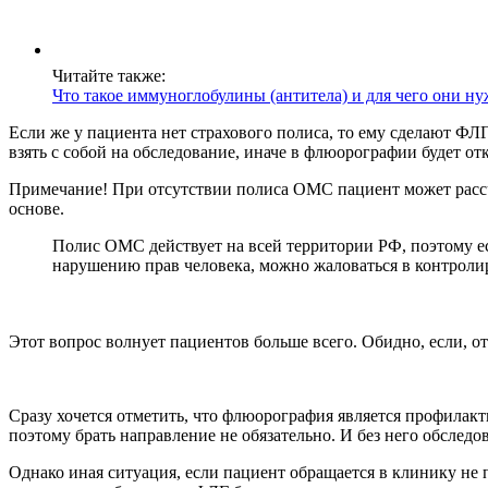
Читайте также:
Что такое иммуноглобулины (антитела) и для чего они н
Если же у пациента нет страхового полиса, то ему сделают Ф
взять с собой на обследование, иначе в флюорографии будет отк
Примечание! При отсутствии полиса ОМС пациент может рассч
основе.
Полис ОМС действует на всей территории РФ, поэтому ес
нарушению прав человека, можно жаловаться в контрол
Этот вопрос волнует пациентов больше всего. Обидно, если, от
Сразу хочется отметить, что флюорография является профилакт
поэтому брать направление не обязательно. И без него обследо
Однако иная ситуация, если пациент обращается в клинику не 