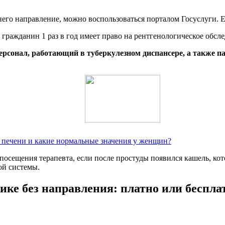
него направление, можно воспользоваться порталом Госуслуги. Ес
ражданин 1 раз в год имеет право на рентгенологическое обсл
ерсонал, работающий в туберкулезном диспансере, а также п
 печени и какие нормальные значения у женщин?
сещения терапевта, если после простуды появился кашель, кот
ой системы.
ке без направления: платно или беспла