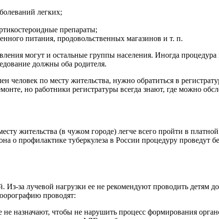
болеваний легких;
ртикостероидные препараты;
нного питания, продовольственных магазинов и т. п.
авления могут и остальные группы населения. Иногда процедур
ледование должны оба родителя.
ен человек по месту жительства, нужно обратиться в регистрат
онте, но работники регистратуры всегда знают, где можно обсле
месту жительства (в чужом городе) легче всего пройти в платн
кона о профилактике туберкулеза в России процедуру проведут б
. Из-за лучевой нагрузки ее не рекомендуют проводить детям д
юорографию проводят:
е не назначают, чтобы не нарушить процесс формирования органо