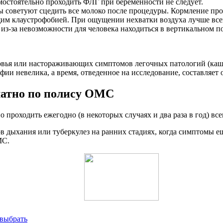
амостоятельно проходить ФЛГ при беременности не следует.
ы советуют сцедить все молоко после процедуры. Кормление пр
им клаустрофобией. При ощущении нехватки воздуха лучше всег
из-за невозможности для человека находиться в вертикальном 
овья или настораживающих симптомов легочных патологий (кашля
ии невелика, а время, отведенное на исследование, составляет 
латно по полису ОМС
 проходить ежегодно (в некоторых случаях и два раза в год) вс
 дыхания или туберкулез на ранних стадиях, когда симптомы ещ
МС.
 выбрать