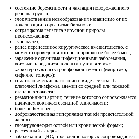
состояние беременности и лактация новорожденного
ребенка грудью;
злокачественные новообразования независимо от их
локализации в организме больного;
острая форма гепатита вирусной природы
происхождения;
туберкулез;
ранее перенесенное хирургическое вмешательство, с
момента проведения которого прошло не более 6 мес.;
заражение организма инфекционными заболевания,
которые передаются половым путем, а также
характеризуются острой формой течения (например,
сифилис, гонорея);
гематологические патологии в виде лейкоза, Т-
клеточной лимфомы, анемии со средней или тяжелой
степенью тяжести;
ревматоидный артрит, течение которого сопровождается
наличием кортикостероидной зависимости;
болезнь Бехтерева;
доброкачественная гиперплазия тканей предстательной
железы;
гломерулонефрит острой или хронической формы;
рассеянный склероз;
заболевания ЦНС, проявление которых сопровождается