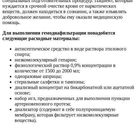
специальных подготовительных процедур. Пациент, который
нуждается в срочной очистке крови от наркотических
веществ, должен находиться в сознании, а также изъявлять
добровольное желание, чтобы ему оказали медицинскую
помощь.
Для выполнения гемодиафильтрации понадобятся
следующие расходные материалы:
антисептическое средство в виде раствора этилового
спирта;
низкомолекулярный гепарин;
физиологический раствор 0,9% концентрации в
количестве от 1500 до 2000 мл;
одноразовые шприцы;
стерильные салфетки и тампоны;
диализный концентрат на бикарбонатной или ацетатной
основе;
набор игл, предназначенных для выполнения пункции
артериовенозного протеза;
диализатор (содержит в себе полупроницаемую
мембрану, которая фильтрует низкомолекулярные
вещества).