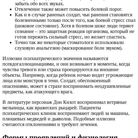
забыть обо всех звуках.
Отвлечение также может повысить болевой порог.
Как и в случае раненых солдат, чьи ранения становятся
болезненными только после того, как боевой стресс спал
(шоковое состояние). Хотя в болевом шоке люди теряют
сознание – это защитная реакция организма, который не
готов пережить сильный стресс, но желает спастись.
Точно так же некоторые стоматологи использовали
слуховую анальгезию (маскирование боли звуком).
Иллюзии психиатрического значения называются
псевдогаллюцинациями, и они возникают в моменты, когда
чувства тревоги или страха проецируются на внешние
объекты. Например, когда ребенок ночью видит угрожающие
лица или монстров в тени. Солдат, обеспокоенный
опасениями, может в страхе воспринимать неодушевленные
предметы, как атакующего врага.
В литературе персонаж Дон Кихот воспринимал ветряные
мельницы, как вражеских рыцарей. Пациенты
психиатрических клиник воспринимают людей за машины,
плюшевых медведей и дьяволов. Подобные иллюзии
считаются отклонениями и требуют лечения.
Формы проявлений и физиология