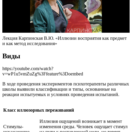
Лекция Карпинская В.Ю. «Иллюзии восприятия как предмет
и как метод исследования»
Виды
https://youtube.com/watch?
v=wP1u5vmZuZg%3Ffeature%3Doembed
В ходе проведения экспериментов психотерапевты различных
школы выявили классификации и типы, основанные на
реакции испытуемых и условиях проведения испытаний.
Класс иллюзорных переживаний
Иллюзия ощущений возникает в момент
Стимулы-
изменения среды. Человек ощущает стимул
искажающие
на пути к поставленной цели, но теряет