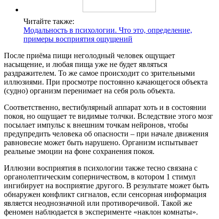
Читайте также:
Модальность в психологии. Что это, определение,
примеры восприятия ощущений
После приёма пищи неголодный человек ощущает
насыщение, и любая пища уже не будет являться
раздражителем. То же самое происходит со зрительными
иллюзиями. При просмотре постоянно качающегося объекта
(судно) организм перенимает на себя роль объекта.
Соответственно, вестибулярный аппарат хоть и в состоянии
покоя, но ощущает те видимые толчки. Вследствие этого мозг
посылает импульс к внешним точкам нейронов, чтобы
предупредить человека об опасности – при начале движения
равновесие может быть нарушено. Организм испытывает
реальные эмоции на фоне сохранения покоя.
Иллюзии восприятия в психологии также тесно связана с
органолептическим соперничеством, в котором 1 стимул
ингибирует на восприятие другого. В результате может быть
обнаружен конфликт сигналов, если сенсорная информация
является неоднозначной или противоречивой. Такой же
феномен наблюдается в эксперименте «наклон комнаты».