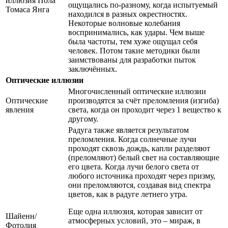
иллюзия Пола
ощущались по-разному, когда испытуемый
Томаса Янга
находился в разных окрестностях.
Некоторые волновые колебания
воспринимались, как удары. Чем выше
была частоты, тем хуже ощущал себя
человек. Потом такие методики были
заимствованы для разработки пыток
заключённых.
Оптические иллюзии
Многочисленный оптические иллюзии
Оптические
производятся за счёт преломления (изгиба)
явления
света, когда он проходит через 1 вещество к
другому.
Радуга также является результатом
преломления. Когда солнечные лучи
проходят сквозь дождь, капли разделяют
(преломляют) белый свет на составляющие
его цвета. Когда лучи белого света от
любого источника проходят через призму,
они преломляются, создавая вид спектра
цветов, как в радуге летнего утра.
Еще одна иллюзия, которая зависит от
Шайенн/
атмосферных условий, это – мираж, в
Фотолия