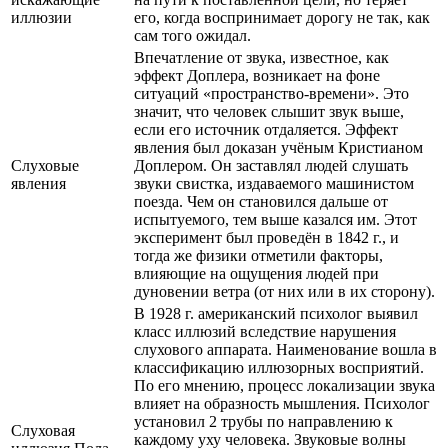
иллюзии
его, когда воспринимает дорогу не так, как
сам того ожидал.
Впечатление от звука, известное, как
эффект Доплера, возникает на фоне
ситуаций «пространство-времени». Это
значит, что человек слышит звук выше,
если его источник отдаляется. Эффект
явления был доказан учёным Кристианом
Слуховые
Доплером. Он заставлял людей слушать
явления
звуки свистка, издаваемого машинистом
поезда. Чем он становился дальше от
испытуемого, тем выше казался им. Этот
эксперимент был проведён в 1842 г., и
тогда же физики отметили факторы,
влияющие на ощущения людей при
дуновении ветра (от них или в их сторону).
В 1928 г. американский психолог выявил
класс иллюзий вследствие нарушения
слухового аппарата. Наименование вошла в
классификацию иллюзорных восприятий.
По его мнению, процесс локализации звука
влияет на образность мышления. Психолог
установил 2 трубы по направлению к
Слуховая
каждому уху человека. Звуковые волны