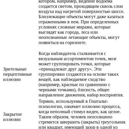
котором, например, видение водоема
создается светом, проходящим сквозь слои
воздуха над нагретой поверхностью шоссе.
Близлежащие объекты могут даже казаться
отраженными в нем. При определенных
условиях сложные миражи, которые
выглядят как города, леса или
неопознанные летающие объекты, могут
появиться на горизонте.
Когда наблюдатель сталкивается с
визуальным ассортиментом точек, мозг
может группировать точки, которые
Зрительные
«принадлежат друг другу». Эти
перцептивные
группировки создаются на основе таких
иллюзии
вещей, как наблюдаемое сходство
(например, красные по сравнению с
черными точками), близость, общее
направление движения, набор восприятия.
Термин, используемый в Гештальт-
психологии, означает иллюзию процесса,
когда неполный стимул виден, как целое.
Закрытие
Таким образом, человек неосознанно
иллюзии
стремится завершить (закрыть) треугольник
или квадрат, имеющий зазор в одной из