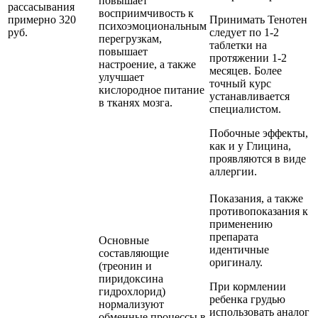
повышает
рассасывания
восприимчивость к
примерно 320
Принимать Тенотен
психоэмоциональным
руб.
следует по 1-2
перегрузкам,
таблетки на
повышает
протяжении 1-2
настроение, а также
месяцев. Более
улучшает
точный курс
кислородное питание
устанавливается
в тканях мозга.
специалистом.
Побочные эффекты,
как и у Глицина,
проявляются в виде
аллергии.
Показания, а также
противопоказания к
применению
препарата
Основные
идентичные
составляющие
оригиналу.
(треонин и
пиридоксина
При кормлении
гидрохлорид)
ребенка грудью
нормализуют
использовать аналог
обменные процессы в