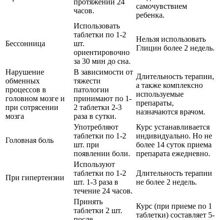
протяжении 24
самочувствием
часов.
ребенка.
Использовать
таблетки по 1-2
Нельзя использовать
Бессонница
шт.
Глицин более 2 недель.
ориентировочно
за 30 мин до сна.
Нарушение
В зависимости от
Длительность терапии,
обменных
тяжести
а также комплексно
процессов в
патологии
используемые
головном мозге и
принимают по 1-
препараты,
при сотрясении
2 таблетки 2-3
назначаются врачом.
мозга
раза в сутки.
Употребляют
Курс устанавливается
таблетки по 1-2
индивидуально. Но не
Головная боль
шт. при
более 14 суток приема
появлении боли.
препарата ежедневно.
Используют
таблетки по 1-2
Длительность терапии
При гипертензии
шт. 1-3 раза в
не более 2 недель.
течение 24 часов.
Принять
Курс (при приеме по 1
таблетки 2 шт.
таблетки) составляет 5-
после