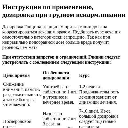
Инструкция по применению,
дозировка при грудном вскармливании
Дозировка Глицина женщинам при лактации должна
корректироваться лечащим врачом. Подбирать курс лечения
самостоятельно категорически запрещено. Так как при
неправильно подобранной дозе больше вреда получит
ребенок, чем мать.
При отсутствии запретов и ограничений, Глицин следует
употреблять с соблюдением следующей инструкции:
Особенности
Цель приема
Курс
дозирования
Снижение
Употребляют
1-2 недели.
внимания, памяти,
таблетки по 1 шт.
Продолжительность
раздражительность,
в утреннее и
лечения зависит от
а также быстрая
вечернее время.
динамики лечения.
утомляемость
7-10 дней. Из-за
Назначают
большой дозировки
таблетки по 2 шт.
Послеродовой
следует тщательно
3 раза на
стресс
следить за