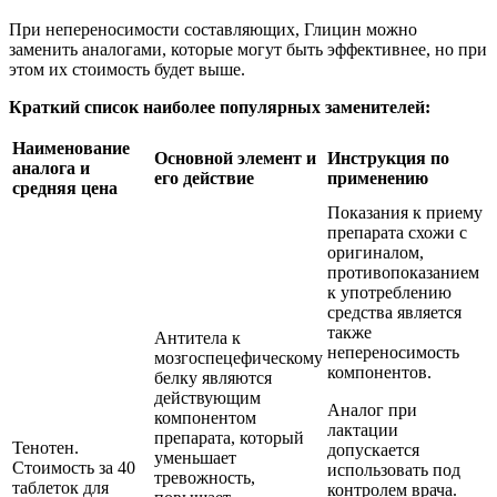
При непереносимости составляющих, Глицин можно
заменить аналогами, которые могут быть эффективнее, но при
этом их стоимость будет выше.
Краткий список наиболее популярных заменителей:
Наименование
Основной элемент и
Инструкция по
аналога и
его действие
применению
средняя цена
Показания к приему
препарата схожи с
оригиналом,
противопоказанием
к употреблению
средства является
также
Антитела к
непереносимость
мозгоспецефическому
компонентов.
белку являются
действующим
Аналог при
компонентом
лактации
препарата, который
Тенотен.
допускается
уменьшает
Стоимость за 40
использовать под
тревожность,
таблеток для
контролем врача.