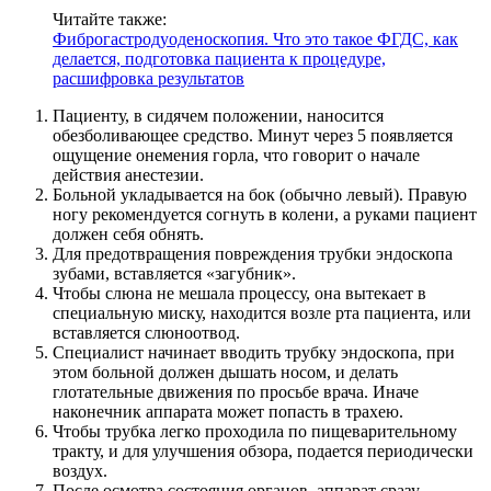
Читайте также:
Фиброгастродуоденоскопия. Что это такое ФГДС, как
делается, подготовка пациента к процедуре,
расшифровка результатов
Пациенту, в сидячем положении, наносится
обезболивающее средство. Минут через 5 появляется
ощущение онемения горла, что говорит о начале
действия анестезии.
Больной укладывается на бок (обычно левый). Правую
ногу рекомендуется согнуть в колени, а руками пациент
должен себя обнять.
Для предотвращения повреждения трубки эндоскопа
зубами, вставляется «загубник».
Чтобы слюна не мешала процессу, она вытекает в
специальную миску, находится возле рта пациента, или
вставляется слюноотвод.
Специалист начинает вводить трубку эндоскопа, при
этом больной должен дышать носом, и делать
глотательные движения по просьбе врача. Иначе
наконечник аппарата может попасть в трахею.
Чтобы трубка легко проходила по пищеварительному
тракту, и для улучшения обзора, подается периодически
воздух.
После осмотра состояния органов, аппарат сразу