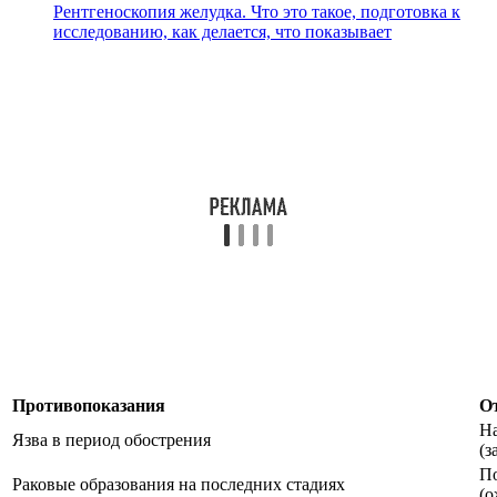
Рентгеноскопия желудка. Что это такое, подготовка к
исследованию, как делается, что показывает
Противопоказания
О
На
Язва в период обострения
(з
П
Раковые образования на последних стадиях
(о