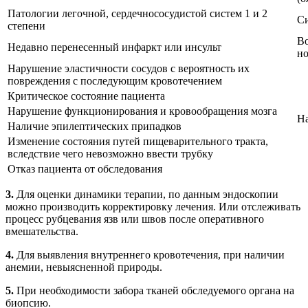
Патологии легочной, сердечнососудистой систем 1 и 2
Си
степени
Во
Недавно перенесенный инфаркт или инсульт
но
Нарушение эластичности сосудов с вероятность их
повреждения с последующим кровотечением
Критическое состояние пациента
Нарушение функционирования и кровообращения мозга
Н
Наличие эпилептических припадков
Изменение состояния путей пищеварительного тракта,
вследствие чего невозможно ввести трубку
Отказ пациента от обследования
3.
Для оценки динамики терапии, по данным эндоскопии
можно производить корректировку лечения. Или отслеживать
процесс рубцевания язв или швов после оперативного
вмешательства.
4.
Для выявления внутреннего кровотечения, при наличии
анемии, невыясненной природы.
5.
При необходимости забора тканей обследуемого органа на
биопсию.