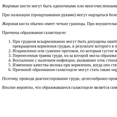
Жировые кисти могут быть одиночными или многочисленными. О
При пальпации (прощупывании руками) могут ощущаться болез
Жировая киста обычно имеет четкие границы. При внушительн
Причины образования галактоцеле:
При грудном вскармливании могут быть допущены ошибки, 
прекращения кормления грудью, в результате которого в п
Искривление или сужение протоков, по которым густое 
Перенесенная травма груди, из-за которой могла образова
Воспаление с наличием инфекции, вызвавшее отек стенок
Изменение качества молока при кормлении, когда оно ст
Причиной образования галактоцеле могут стать также на
Поэтому, проводя диагностирование груди, целесообразно пр
Вполне вероятно, что образовавшееся галактоцеле является сим