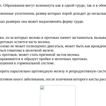
бразования могут возникнуть как в одной груди, так и в обеих
ненные уплотнения, размер которых порой доходит до нескольк
ых размерах она может видоизменять форму груди.
из-за которых молоко в протоках начнет застаиваться, вызывая
ротоках остается часть молока.
молоко не может полноценно двигаться, может быть как врожден
ться гематома в молочной железе.
 протоков, может стать причиной застоя молока.
вораживается и образует пробки в молочных протоках.
рушения в гормональной системе.
оверить параллельно щитовидную железу и репродуктивную сис
птомом иного заболевания, после излечения которого кисты расс