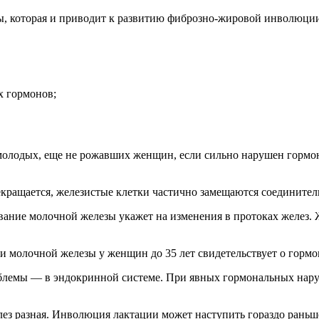
зы, которая и приводит к развитию фиброзно-жировой инволюции
х гормонов;
у молодых, еще не рожавших женщин, если сильно нарушен горм
рекращается, железистые клетки частично замещаются соединит
ание молочной железы укажет на изменения в протоках желез. Ж
ии молочной железы у женщин до 35 лет свидетельствует о гормо
проблемы — в эндокринной системе. При явных гормональных на
ез разная. Инволюция лактации может наступить гораздо раньш