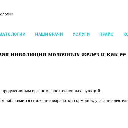
ологии!
МАТОЛОГИИ
НАШИ ВРАЧИ
УСЛУГИ
ПРАЙС
К
вая инволюция молочных желез и как ее 
репродуктивным органом своих основных функций.
том наблюдается снижение выработки гормонов, угасание деяте