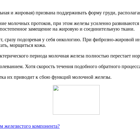
льная и жировая) призвана поддерживать форму груди, располага
ние молочных протоков, при этом железы усиленно развиваются 
, постепенное замещение на жировую и соединительную ткани.
ит, сразу подозревая у себя онкологию. При фиброзно-жировой
ать, морщиться кожа.
терического периода молочная железа полностью перестает но
болеванием. Хотя скорость течения подобного обратного процесс
тка их приводит к сбою функций молочной железы.
ем железистого компонента?