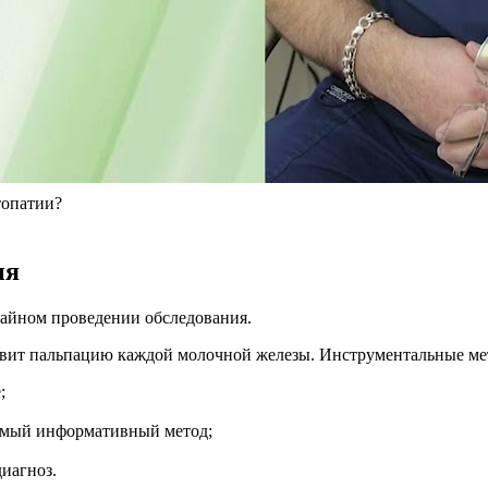
топатии?
ия
чайном проведении обследования.
твит пальпацию каждой молочной железы. Инструментальные ме
;
самый информативный метод;
диагноз.