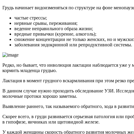
Грудь начинает видоизменяться по структуре на фоне менопау
частые стрессы;
нервные срывы, переживания;
ведение неправильного образа жизни;
вредные привычки (курение, алкоголь);
снижение концентрации не только женских, но и мужски
заболевания эндокринной или репродуктивной системы.
Редко, но бывает, что инволюция лактации наблюдается уже 
кормить младенца грудью.
Лактация в момент грудного вскармливания при этом резко п
В данном случае нужно проходить обследование УЗИ. Исследов
молочные протоки хорошо заметны.
Выявление раннего, так называемого обратного, хода в развит
Скорее всего, в груди развивается серьезная патология или 
в гипофизе, яичниках или щитовидной железе.
У каждой женщины скорость обратного развития молочных жел