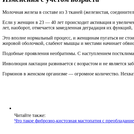
Молочная железа в составе из 3 тканей (железистая, соедините
Если у женщин в 23 — 40 лет происходит активация и увеличе
лет, наоборот, отмечается замедленная деградация их функций
Это вполне нормальный процесс, и женщинам пугаться не сто
жировой оболочкой, слабеют мышцы и местами начинает обвис
Подобные проявления необратимы. С наступлением постклимак
Инволюция лактации развивается с возрастом и не является за
Гормонов в женском организме — огромное количество. Нехва
Читайте также:
Что такое фиброзно-кистозная мастопатия с преобладани