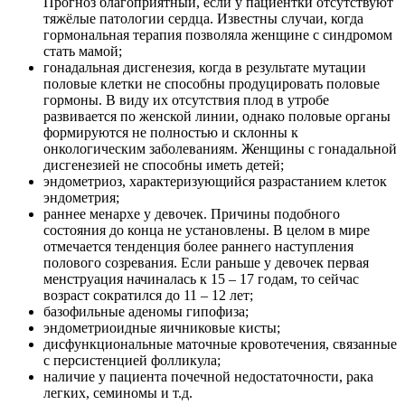
Прогноз благоприятный, если у пациентки отсутствуют
тяжёлые патологии сердца. Известны случаи, когда
гормональная терапия позволяла женщине с синдромом
стать мамой;
гонадальная дисгенезия, когда в результате мутации
половые клетки не способны продуцировать половые
гормоны. В виду их отсутствия плод в утробе
развивается по женской линии, однако половые органы
формируются не полностью и склонны к
онкологическим заболеваниям. Женщины с гонадальной
дисгенезией не способны иметь детей;
эндометриоз, характеризующийся разрастанием клеток
эндометрия;
раннее менархе у девочек. Причины подобного
состояния до конца не установлены. В целом в мире
отмечается тенденция более раннего наступления
полового созревания. Если раньше у девочек первая
менструация начиналась к 15 – 17 годам, то сейчас
возраст сократился до 11 – 12 лет;
базофильные аденомы гипофиза;
эндометриоидные яичниковые кисты;
дисфункциональные маточные кровотечения, связанные
с персистенцией фолликула;
наличие у пациента почечной недостаточности, рака
легких, семиномы и т.д.