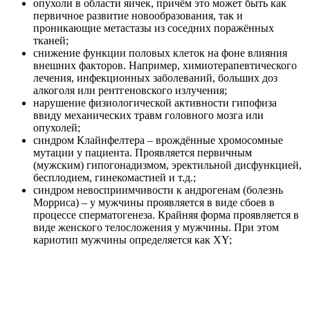
опухоли в области яичек, причём это может быть как
первичное развитие новообразования, так и
проникающие метастазы из соседних поражённых
тканей;
снижение функции половых клеток на фоне влияния
внешних факторов. Например, химиотерапевтического
лечения, инфекционных заболеваний, больших доз
алкоголя или рентгеновского излучения;
нарушение физиологической активности гипофиза
ввиду механических травм головного мозга или
опухолей;
синдром Клайнфелтера – врождённые хромосомные
мутации у пациента. Проявляется первичным
(мужским) гипогонадизмом, эректильной дисфункцией,
бесплодием, гинекомастией и т.д.;
синдром невосприимчивости к андрогенам (болезнь
Морриса) – у мужчины проявляется в виде сбоев в
процессе сперматогенеза. Крайняя форма проявляется в
виде женского телосложения у мужчины. При этом
кариотип мужчины определяется как XY;