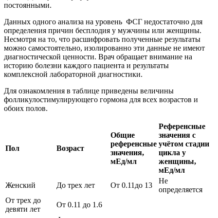
постоянными.
Данных одного анализа на уровень ФСГ недостаточно для
определения причин бесплодия у мужчины или женщины.
Несмотря на то, что расшифровать полученные результаты
можно самостоятельно, изолированно эти данные не имеют
диагностической ценности. Врач обращает внимание на
историю болезни каждого пациента и результаты
комплексной лабораторной диагностики.
Для ознакомления в таблице приведены величины
фолликулостимулирующего гормона для всех возрастов и
обоих полов.
Референсные
Общие
значения с
референсные
учётом стадии
Пол
Возраст
значения,
цикла у
мЕд/мл
женщины,
мЕд/мл
Не
Женский
До трех лет
От 0.11до 13
определяется
От трех до
От 0.11 до 1.6
девяти лет