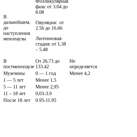
Фолликулярная
фаза: от 3.04 до
8.08
В
дальнейшем,
Овуляция: от
до
2.56 до 16.66
наступления
Лютеиновая
менопаузы
стадия: от 1,38
– 5.48
В
От 26.73 до
Не
постменопаузе
133.42
определяется
Мужчины
0 — 1 год
Менее 4,2
1 — 5 лет
Менее 1,5
5 — 11 лет
Менее 2,95
11 – 18 лет
0,03-3.9
После 18 лет
0.95-11.95