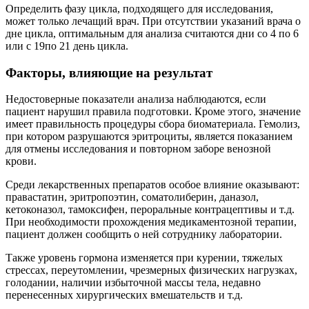
Определить фазу цикла, подходящего для исследования,
может только лечащий врач. При отсутствии указаний врача о
дне цикла, оптимальным для анализа считаются дни со 4 по 6
или с 19по 21 день цикла.
Факторы, влияющие на результат
Недостоверные показатели анализа наблюдаются, если
пациент нарушил правила подготовки. Кроме этого, значение
имеет правильность процедуры сбора биоматериала. Гемолиз,
при котором разрушаются эритроциты, является показанием
для отмены исследования и повторном заборе венозной
крови.
Среди лекарственных препаратов особое влияние оказывают:
правастатин, эритропоэтин, соматолиберин, даназол,
кетоконазол, тамоксифен, пероральные контрацептивы и т.д.
При необходимости прохождения медикаментозной терапии,
пациент должен сообщить о ней сотруднику лаборатории.
Также уровень гормона изменяется при курении, тяжелых
стрессах, переутомлении, чрезмерных физических нагрузках,
голодании, наличии избыточной массы тела, недавно
перенесенных хирургических вмешательств и т.д.