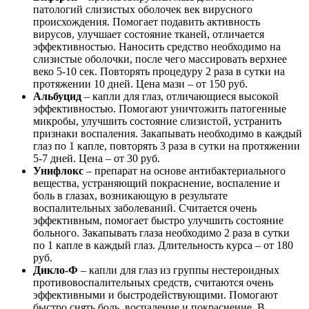
патологий слизистых оболочек век вирусного
происхождения. Помогает подавить активность
вирусов, улучшает состояние тканей, отличается
эффективностью. Наносить средство необходимо на
слизистые оболочки, после чего массировать верхнее
веко 5-10 сек. Повторять процедуру 2 раза в сутки на
протяжении 10 дней. Цена мази – от 150 руб.
Альбуцид
– капли для глаз, отличающиеся высокой
эффективностью. Помогают уничтожить патогенные
микробы, улучшить состояние слизистой, устранить
признаки воспаления. Закапывать необходимо в каждый
глаз по 1 капле, повторять 3 раза в сутки на протяжении
5-7 дней. Цена – от 30 руб.
Унифлокс
– препарат на основе антибактериального
вещества, устраняющий покраснение, воспаление и
боль в глазах, возникающую в результате
воспалительных заболеваний. Считается очень
эффективным, помогает быстро улучшить состояние
больного. Закапывать глаза необходимо 2 раза в сутки
по 1 капле в каждый глаз. Длительность курса – от 180
руб.
Дикло-Ф
– капли для глаз из группы нестероидных
противовоспалительных средств, считаются очень
эффективными и быстродействующими. Помогают
быстро снять боль, воспаление и покраснение. В