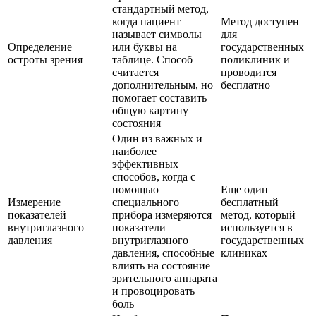
стандартный метод,
когда пациент
Метод доступен
называет символы
для
Определение
или буквы на
государственных
остроты зрения
таблице. Способ
поликлиник и
считается
проводится
дополнительным, но
бесплатно
помогает составить
общую картину
состояния
Один из важных и
наиболее
эффективных
способов, когда с
помощью
Еще один
Измерение
специального
бесплатный
показателей
прибора измеряются
метод, который
внутриглазного
показатели
используется в
давления
внутриглазного
государственных
давления, способные
клиниках
влиять на состояние
зрительного аппарата
и провоцировать
боль