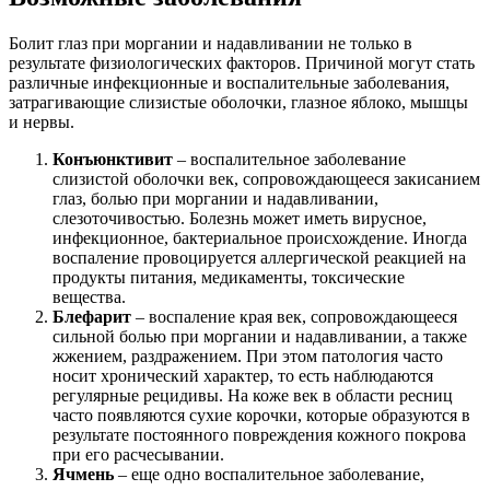
Болит глаз при моргании и надавливании не только в
результате физиологических факторов. Причиной могут стать
различные инфекционные и воспалительные заболевания,
затрагивающие слизистые оболочки, глазное яблоко, мышцы
и нервы.
Конъюнктивит
– воспалительное заболевание
слизистой оболочки век, сопровождающееся закисанием
глаз, болью при моргании и надавливании,
слезоточивостью. Болезнь может иметь вирусное,
инфекционное, бактериальное происхождение. Иногда
воспаление провоцируется аллергической реакцией на
продукты питания, медикаменты, токсические
вещества.
Блефарит
– воспаление края век, сопровождающееся
сильной болью при моргании и надавливании, а также
жжением, раздражением. При этом патология часто
носит хронический характер, то есть наблюдаются
регулярные рецидивы. На коже век в области ресниц
часто появляются сухие корочки, которые образуются в
результате постоянного повреждения кожного покрова
при его расчесывании.
Ячмень
– еще одно воспалительное заболевание,