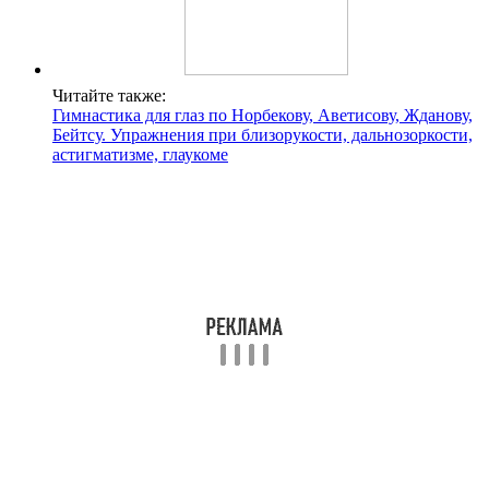
Читайте также:
Гимнастика для глаз по Норбекову, Аветисову, Жданову,
Бейтсу. Упражнения при близорукости, дальнозоркости,
астигматизме, глаукоме