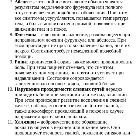
Абсцесс
– это гнойное воспаление обычно является
результатом недолеченного фурункула или полного
отсутствия лечения подобного заболевания. При этом
все симптомы усугубляются, повышается температура
тела, а боль становится нестерпимой, появляется при
движении глаз и в покое.
Флегмона
– еще одно осложнение, развивающееся при
неправильном лечении фурункула или абсцесса. При
этом происходит не просто воспаление тканей, но и их
некроз. Состояние требует немедленной врачебной
помощи.
Ринит
хронической формы также может провоцировать
боль. При этом пациент отмечает, что симптом
появляется при моргании, но почти отсутствует при
надавливании. Состояние сопровождается
заложенностью носовых ходов, головной болью.
Нарушение проходимости слезных путей
нередко
приводит к боли при моргании или же надавливании.
При этом происходит развитие воспаления в слезной
железе, наблюдается незначительный отек тканей, а
также дискомфорт, проявляющий в покое и в случае
напряжения зрительного аппарата.
Халязион
– доброкачественное образование,
локализующееся в верхнем или нижнем веке. Оно
провоцирует отечность тканей, появление синяков или