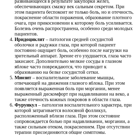
развивающееся в результате закупорки желез,
обеспечивающих смазку век сальным секретом. При
этом пациента беспокоит не только боль, но и отечность,
покраснение области поражения, образование плотного
очага, при прикосновении к которому боль усиливается.
Болезнь очень распространена, особенно среди молодых
пациентов.
Иридоциклит
– патология средней сосудистой
оболочки и радужки глаза, при которой пациент
постоянно ощущает боль, особенно после нагрузки на
зрительный аппарат. Зрение его ухудшается, глаза часто
закисают. Дополнительно мелкие сосуды в глазном
яблоке часто повреждаются, что приводит к
образованию на белке сосудистой сетки.
Миозит
– воспалительное заболевание мышцы,
отвечающей на движения глазного яблока. При этом
появляется выраженная боль при моргании, менее
выраженный дискомфорт при надавливании на веко, а
также отечность кожных покровов в области глаза.
Фурункул
– патология воспалительного характера, при
которой затрагивается волосяной фолликул,
расположенный вблизи глаза. При этом состояние
сопровождается болью при надавливании, моргании, а
также сильным отеком, покраснением. При отсутствии
терапии присоединяются общие симптомы.