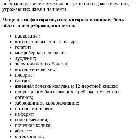
возможно развитие тяжелых осложнений и даже ситуаций,
угрожающих жизни пациента.
Чаще всего факторами, из-за которых возникает боль
области под ребрами, являются:
панкреатит;
воспаление желчного пузыря;
гепатит;
межреберная невралгия;
дуоденит;
желчнокаменная болезнь;
воспаление легких;
плеврит;
гастрит;
язвенная болезнь желудка и 12-перстной кишки;
повреждения близлежащих к ребрам внутренних
органов;
забрюшинное кровоизлияние;
патологии печени;
инфаркт;
спленомегалия;
почечная колика;
абсцесс;
остеохондроз.