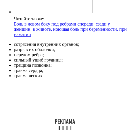
Читайте также:
Боль в левом боку под ребрами спереди, сзади у
женщин, в животе, ноющая боль при беременности, при
нажатии
сотрясения внутренних органов;
разрыв их оболочки;
перелом ребра;
сильный ушиб грудины;
трещина позвонка;
травма сердца;
травма легких.