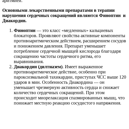
аритмией.
Основными лекарственными препаратами в терапии
нарушения сердечных сокращений являются Финоптин и
Диакордин.
Финоптин
— это класс «медленных» кальциевых
блокаторов. Проявляют свойства активные компоненты
противоаритмическим действием, расширением сосудов
и понижением давления. Препарат уменьшает
потребление сердечной мышцей кислорода благодаря
сокращению частоты сердечного ритма, его
выравнивания.
Диакордин (дилтиазем)
. Имеет выраженное
противоаритмическое действие, особенно при
пароксизмальной тахикардии, приступах ЧСС выше 120
ударов в мин. Особенность Диакордина — он
уменьшает чрезмерную активность сердца и снижает
количество сердечных сокращений. При этом
происходит миорелаксация спазмированных мышц, что
понижает местную реакцию сосудистого напряжения.