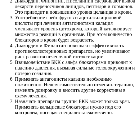
Диакордин, Финоптин, Нисолдипин сдерживают вывод
лекарств переносчиков липидов, пептидов и гормонов.
Это приводит к повышению уровня целанида в крови.
Употребление грейпфрутов и ацетилсалициловой
кислоты при лечении антагонистами кальция
уменьшают уровень цитохрома, который катализирует
множество реакций в организме. При этом количество
блокаторов в крови будет возрастать.
Диакордин и Финаптин повышают эффективность
противохолестериновых препаратов, но увеличивают
риск развития печеночной интоксикации.
Взаимодействие БКК с альфа-блокаторами приводит к
падению давления, вызывая сильные головокружения и
потерю сознания.
Применять антагонисты кальция необходимо
пожизненно. Нельзя самостоятельно отменять терапию,
изменять дозировку и вносить другие коррективы в
схему лечения.
Назначать препараты группы БКК может только врач.
Применять кальциевые блокаторы нужно под его
контролем, посещая специалиста ежемесячно.