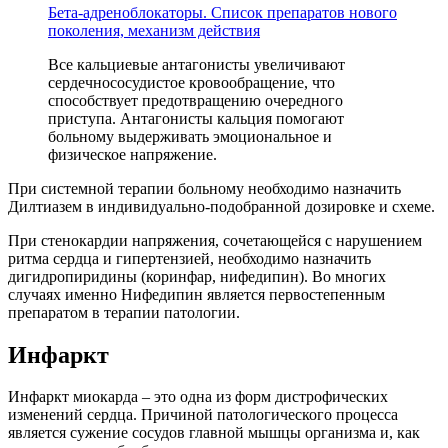
Бета-адреноблокаторы. Список препаратов нового
поколения, механизм действия
Все кальциевые антагонисты увеличивают
сердечнососудистое кровообращение, что
способствует предотвращению очередного
приступа. Антагонисты кальция помогают
больному выдерживать эмоциональное и
физическое напряжение.
При системной терапии больному необходимо назначить
Дилтиазем в индивидуально-подобранной дозировке и схеме.
При стенокардии напряжения, сочетающейся с нарушением
ритма сердца и гипертензией, необходимо назначить
дигидропиридины (коринфар, нифедипин). Во многих
случаях именно Нифедипин является первостепенным
препаратом в терапии патологии.
Инфаркт
Инфаркт миокарда – это одна из форм дистрофических
изменений сердца. Причиной патологического процесса
является сужение сосудов главной мышцы организма и, как