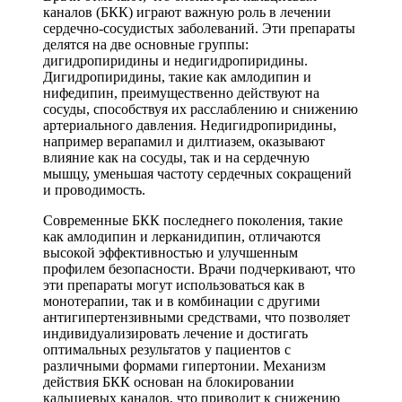
каналов (БКК) играют важную роль в лечении
сердечно-сосудистых заболеваний. Эти препараты
делятся на две основные группы:
дигидропиридины и недигидропиридины.
Дигидропиридины, такие как амлодипин и
нифедипин, преимущественно действуют на
сосуды, способствуя их расслаблению и снижению
артериального давления. Недигидропиридины,
например верапамил и дилтиазем, оказывают
влияние как на сосуды, так и на сердечную
мышцу, уменьшая частоту сердечных сокращений
и проводимость.
Современные БКК последнего поколения, такие
как амлодипин и лерканидипин, отличаются
высокой эффективностью и улучшенным
профилем безопасности. Врачи подчеркивают, что
эти препараты могут использоваться как в
монотерапии, так и в комбинации с другими
антигипертензивными средствами, что позволяет
индивидуализировать лечение и достигать
оптимальных результатов у пациентов с
различными формами гипертонии. Механизм
действия БКК основан на блокировании
кальциевых каналов, что приводит к снижению