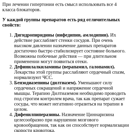
При лечении гипертонии есть смысл использовать все 4
класса блокаторов.
У каждой группы препаратов есть ряд отличительных
свойств:
Дигидропиридины (нифедипин, амлодипин).
Их
действие расслабляет стенки сосудов. При очень
высоком давлении назначение данных препаратов
достаточно быстро стабилизирует состояние больного.
Возможны побочные действия — при длительном
применении могут появиться отеки.
Дефинилалкиламины (верапамил, галопамил).
Лекарства этой группы расслабляют сердечный спазм,
нормализуют ЧСС.
Бензодиазепины (дилтиазем).
Уменьшают силу
сердечных сокращений и напряжение сердечной
мышцы. Терапию Дилтиаземом необходимо проводить
под строгим контролем врача, так как препарат сужает
сосуды, что может негативно отразиться на терапии в
целом.
Дифенилпиперазины.
Назначение Циннаризина
целесообразно при нарушении мозгового
кровообращения, так как он способствует нормализации
скорости кровотока.