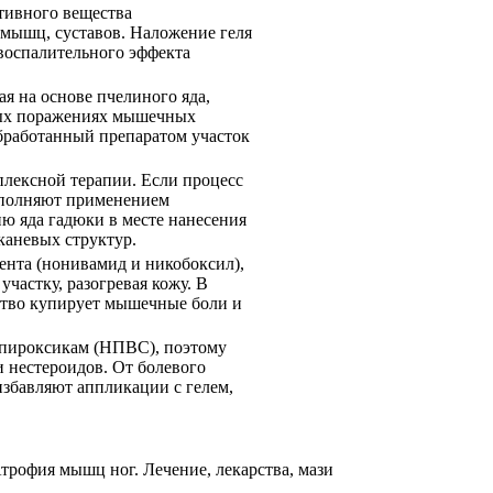
тивного вещества
 мышц, суставов. Наложение геля
овоспалительного эффекта
я на основе пчелиного яда,
ных поражениях мышечных
обработанный препаратом участок
плексной терапии. Если процесс
дополняют применением
ю яда гадюки в месте нанесения
каневых структур.
нента (нонивамид и никобоксил),
частку, разогревая кожу. В
дство купирует мышечные боли и
пироксикам (НПВС), поэтому
и нестероидов. От болевого
избавляют аппликации с гелем,