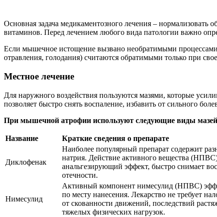
Основная задача медикаментозного лечения – нормализовать 
витаминов. Перед лечением любого вида патологии важно опре
Если мышечное истощение вызвано необратимыми процессами (м
отравления, голодания) считаются обратимыми только при сво
Местное лечение
Для наружного воздействия пользуются мазями, которые усил
позволяет быстро снять воспаление, избавить от сильного боле
При мышечной атрофии используют следующие виды мазей
Название
Краткие сведения о препарате
Наиболее популярный препарат содержит раз
натрия. Действие активного вещества (НПВ
Диклофенак
анальгезирующий эффект, быстро снимает во
отечности.
Активный компонент нимесулид (НПВС) эффек
по месту нанесения. Лекарство не требует на
Нимесулид
от скованности движений, последствий растя
тяжелых физических нагрузок.