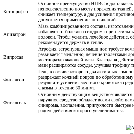
Основное преимущество НПВС в доставке ак
непосредственно по месту поражения тканей,
Кетопрофен
снижает температуру, а для усиления против
допускается применение аппликаций.
Мазь комбинированного состава, изготовленна
избавляет от болевого синдрома при несиль
Апизатрон
волокон. Чтобы усилить лечебное действие, 
рекомендуется держать в тепле.
Атрофия, затронувшая мышц ног, требует ком
развивается медленно, лечение таблетками 
Випросал
местнораздражающей мази. Благодаря действи
мази расширяются сосуды, улучшая трофику т
Гель, в составе которого два активных компо
раздражает кожный покров по обработанному у
Финалгон
результате усиления местного кровотока сре
спазмы в течение 30 минут.
Основным действующим веществом является 
наружное средство обладает всеми свойствам
Финалгель
синдрома, воспаления, припухлости быстрее 
радиус действия которого увеличивается.