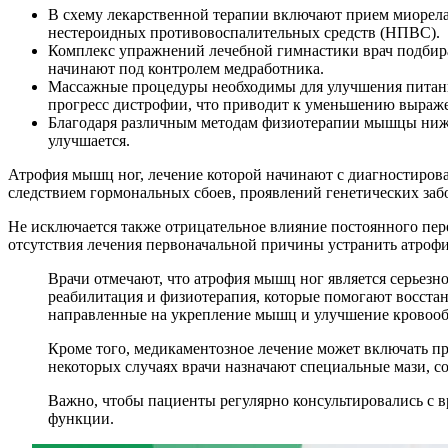
В схему лекарственной терапии включают прием миорел
нестероидных противовоспалительных средств (НПВС).
Комплекс упражнений лечебной гимнастики врач подбира
начинают под контролем медработника.
Массажные процедуры необходимы для улучшения питани
прогресс дистрофии, что приводит к уменьшению выраж
Благодаря различным методам физиотерапии мышцы нижн
улучшается.
Атрофия мышц ног, лечение которой начинают с диагностирова
следствием гормональных сбоев, проявлений генетических заб
Не исключается также отрицательное влияние постоянного пер
отсутствия лечения первоначальной причины устранить атроф
Врачи отмечают, что атрофия мышц ног является серьез
реабилитация и физиотерапия, которые помогают восст
направленные на укрепление мышц и улучшение кровоо
Кроме того, медикаментозное лечение может включать п
некоторых случаях врачи назначают специальные мази,
Важно, чтобы пациенты регулярно консультировались с в
функции.