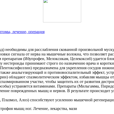
птомы, лечение, операция
уд) необходимы для расслабления скованной произвольной муску
новки сигнала от нерва на мышечные волокна, что позволяет рас
препаратам (Ибупрофен, Мелоксикам, Целекоксиб) удается блок
у нестероиды принимают строго по назначению врача и коротки
, Пентоксифиллин) предназначена для укрепления сосудов нижни
также анальгезирующий и противовоспалительный эффект, устр
ин) обладают спазмолитическим эффектом, избавляя мышцы от 
пазмированном участке, чтобы защитить их от развития дистро
особы) устраняется витаминами. Препараты (Мильгамма, Пирид
ление поврежденных мышц и нервов. В результате происходит у
Плазмол, Алоэ) способствуют усилению мышечной регенерации 