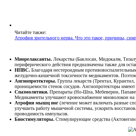
Читайте также:
Атрофия зрительного нерва. Что это такое, причины, сим
Миорелаксанты.
Лекарства (Баклосан, Мидокалм, Тизал
периферического действия предназначены также для оста
НПВС.
Благодаря нестероидным противовоспалительным 
желудочно-кишечной токсичности медикаментов. Поэтом
Ангиопротекторы.
Группа лекарств (Трентал, Курантил
проницаемости стенок сосудов. Ангиопротекторы имеют 
Спазмолитики.
Препараты (Но-Шпа, Мебеверин, Папавер
Медикаменты улучшают кровоснабжение миоволокон на с
Атрофия мышц ног
(лечение может включать разные сп
улучшить работу мышечной системы, ускорить восстанов
проводимость импульсов.
Биостимуляторы.
Стимулирующие средства (Актовегин, 