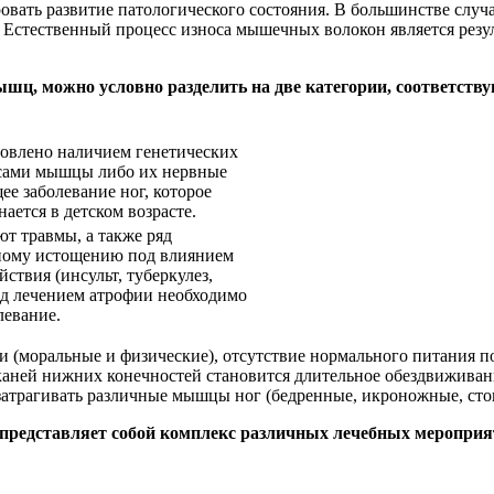
овать развитие патологического состояния. В большинстве слу
. Естественный процесс износа мышечных волокон является резу
ышц, можно условно разделить на две категории, соответс
ловлено наличием генетических
 сами мышцы либо их нервные
е заболевание ног, которое
ается в детском возрасте.
т травмы, а также ряд
ному истощению под влиянием
твия (инсульт, туберкулез,
ед лечением атрофии необходимо
левание.
 (моральные и физические), отсутствие нормального питания п
ней нижних конечностей становится длительное обездвиживани
атрагивать различные мышцы ног (бедренные, икроножные, сто
 представляет собой комплекс различных лечебных мероприя