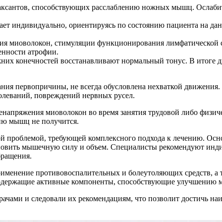
аксантов, способствующих расслаблению ножных мышц. Ослабит
ет индивидуально, ориентируясь по состоянию пациента на дан
я миоволокон, стимуляции функционирования лимфатической с
енности атрофии.
их конечностей восстанавливают нормальный тонус. В итоге д
ния первопричины, не всегда обусловлена нехваткой движения. 
олеваний, повреждений нервных русел.
енапряжения миоволокон во время занятия трудовой либо физиче
ию мышц не получится.
ной проблемой, требующей комплексного подхода к лечению. Ос
ановить мышечную силу и объем. Специалисты рекомендуют ин
бращения.
рименение противовоспалительных и болеутоляющих средств, а
 содержащие активные компоненты, способствующие улучшению
рачами и следовали их рекомендациям, что позволит достичь н