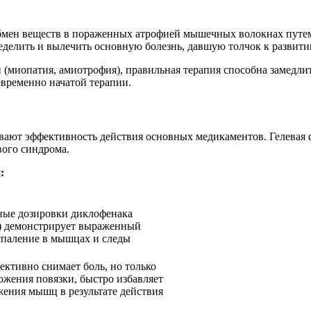
обмен веществ в пораженных атрофией мышечных волокнах путе
делить и вылечить основную болезнь, давшую толчок к развити
иопатия, амиотрофия), правильная терапия способна замедлить
евременно начатой терапии.
ивают эффективность действия основных медикаментов. Гелевая
вого синдрома.
:
ные дозировки диклофенака
С) демонстрирует выраженный
спаление в мышцах и следы
тивно снимает боль, но только
ложения повязки, быстро избавляет
жения мышц в результате действия