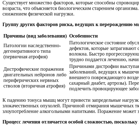
Существует множество факторов, которые способны спровоцир
возраста, что объясняется биологическим старением организма
снижением физической нагрузки.
Группу других факторов риска, ведущих к перерождению м
Причины (вид заболевания)
Особенности
Патологическое состояние обус
Патологии наследственно-
дефектов, которые затрагивают
дегенеративного типа
волокна. Быстро прогрессирующе
(первичная атрофия)
трудно поддается лечению, начин
Причинами дистрофии выступаю
Дистрофические поражения
заболеваний, ведущих к мышеч
двигательных нейронов либо
внешнего повреждающего воздейс
периферических нервных
сахарный диабет, артрозы). Пер
стволов (вторичная атрофия)
подлечить провоцирующее забо
К падению тонуса мышц могут привести запредельные нагрузки
злокачественных опухолей. Причиной отмирания мышечных тка
злоупотребление алкогольными напитками. Поражение может з
Процесс лечения отличается особой сложностью, поскольку