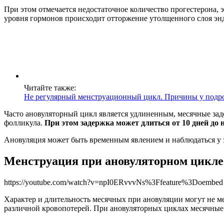
При этом отмечается недостаточное количество прогестерона, 
уровня гормонов происходит отторжение утолщенного слоя эндо
Читайте также:
Не регулярный менструационный цикл. Причины у подрост
Часто ановуляторный цикл является удлиненным, месячные за
фолликула.
При этом задержка может длиться от 10 дней до 
Ановуляция может быть временным явлением и наблюдаться у 
Менструация при ановуляторном цикле
https://youtube.com/watch?v=npI0ERvvvNs%3Ffeature%3Doembed
Характер и длительность месячных при ановуляции могут не 
различной кровопотерей. При ановуляторных циклах месячные 