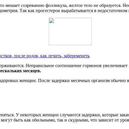
это мешает созреванию фолликула, желтое тело не образуется. 
метрия. Так как прогестерон вырабатывается в недостаточном к
ков, после родов, как лечить, забеременеть
держиваются. Неправильное соотношение гормонов увеличивает 
нескольких месяцев.
здоровых женщин. После задержки месячных организм обычно в
меняться. У некоторых женщин случаются задержки, которые за
могут быть как обильными, так и скудными, что зависит от уро