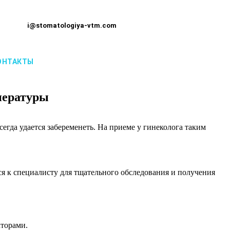
i@stomatologiya-vtm.com
ОНТАКТЫ
пературы
гда удается забеременеть. На приеме у гинеколога таким
ься к специалисту для тщательного обследования и получения
кторами.