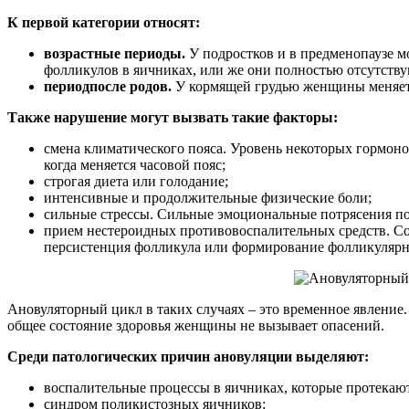
К первой категории относят:
возрастные периоды.
У подростков и в предменопаузе м
фолликулов в яичниках, или же они полностью отсутству
период
после родов.
У кормящей грудью женщины меняетс
Также нарушение могут вызвать такие факторы:
смена климатического пояса. Уровень некоторых гормоно
когда меняется часовой пояс;
строгая диета или голодание;
интенсивные и продолжительные физические боли;
сильные стрессы. Сильные эмоциональные потрясения по
прием нестероидных противовоспалительных средств. Со
персистенция фолликула или формирование фолликулярн
Ановуляторный цикл в таких случаях – это временное явление.
общее состояние здоровья женщины не вызывает опасений.
Среди патологических причин ановуляции выделяют:
воспалительные процессы в яичниках, которые протекаю
синдром поликистозных яичников;