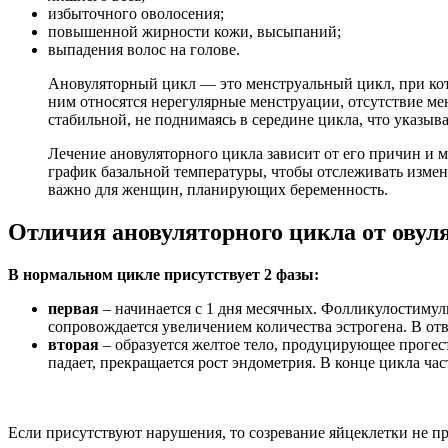
избыточного оволосения;
повышенной жирности кожи, высыпаний;
выпадения волос на голове.
Ановуляторный цикл — это менструальный цикл, при кот
ним относятся нерегулярные менструации, отсутствие мен
стабильной, не поднимаясь в середине цикла, что указыва
Лечение ановуляторного цикла зависит от его причин и
график базальной температуры, чтобы отслеживать измен
важно для женщин, планирующих беременность.
Отличия ановуляторного цикла от овул
В нормальном цикле присутствует 2 фазы:
первая
– начинается с 1 дня месячных. Фолликулостимул
сопровождается увеличением количества эстрогена. В от
вторая
– образуется желтое тело, продуцирующее прогес
падает, прекращается рост эндометрия. В конце цикла ча
Если присутствуют нарушения, то созревание яйцеклетки не пр