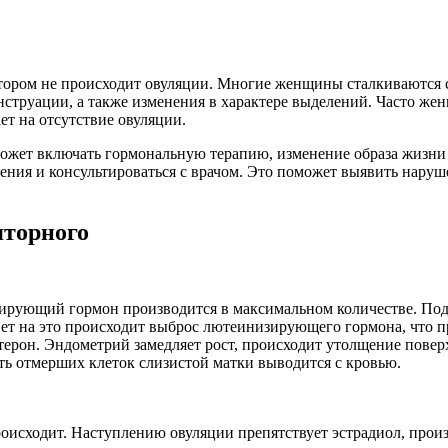
ором не происходит овуляции. Многие женщины сталкиваются с
струации, а также изменения в характере выделений. Часто жен
ет на отсутствие овуляции.
 может включать гормональную терапию, изменение образа жизни
ения и консультироваться с врачом. Это поможет выявить наруш
яторного
ирующий гормон производится в максимальном количестве. Под е
вет на это происходит выброс лютеинизирующего гормона, что п
терон. Эндометрий замедляет рост, происходит утолщение повер
сть отмерших клеток слизистой матки выводится с кровью.
оисходит. Наступлению овуляции препятствует эстрадиол, произ