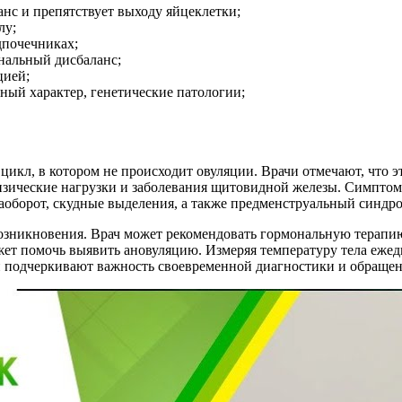
нс и препятствует выходу яйцеклетки;
лу;
дпочечниках;
нальный дисбаланс;
цией;
ный характер, генетические патологии;
икл, в котором не происходит овуляции. Врачи отмечают, что 
изические нагрузки и заболевания щитовидной железы. Симпто
аоборот, скудные выделения, а также предменструальный синдро
озникновения. Врач может рекомендовать гормональную терапию
жет помочь выявить ановуляцию. Измеряя температуру тела ежед
чи подчеркивают важность своевременной диагностики и обраще