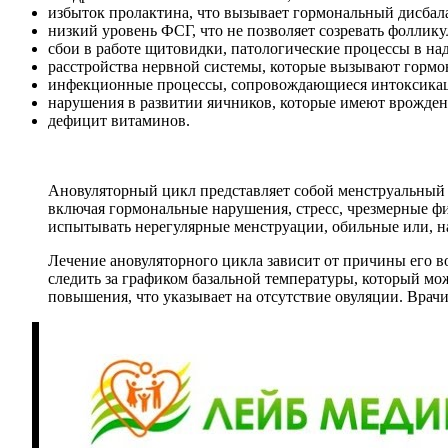
избыток пролактина, что вызывает гормональный дисбала
низкий уровень ФСГ, что не позволяет созревать фоллику
сбои в работе щитовидки, патологические процессы в на
расстройства нервной системы, которые вызывают гормо
инфекционные процессы, сопровождающиеся интоксика
нарушения в развитии яичников, которые имеют врожден
дефицит витаминов.
Ановуляторный цикл представляет собой менструальный ц
включая гормональные нарушения, стресс, чрезмерные ф
испытывать нерегулярные менструации, обильные или, н
Лечение ановуляторного цикла зависит от причины его в
следить за графиком базальной температуры, который мо
повышения, что указывает на отсутствие овуляции. Вра