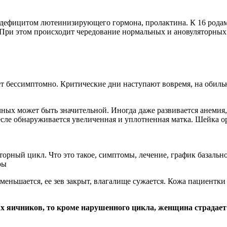
я дефицитом лютеинизирующего гормона, пролактина. К 16 рода
 При этом происходит чередование нормальных и ановуляторных
ет бессимптомно. Критические дни наступают вовремя, на обил
чных может быть значительной. Иногда даже развивается анемия,
сле обнаруживается увеличенная и уплотненная матка. Шейка ор
ньшается, ее зев закрыт, влагалище сужается. Кожа пациентки т
 яичников, то кроме нарушенного цикла, женщина страдает 