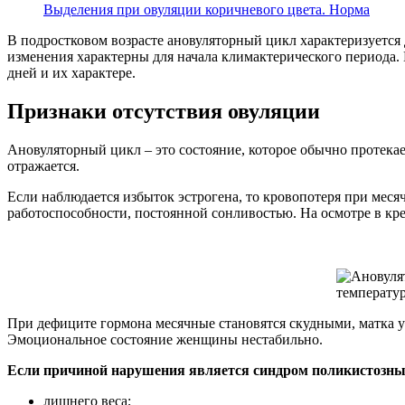
Выделения при овуляции коричневого цвета. Норма
В подростковом возрасте ановуляторный цикл характеризуетс
изменения характерны для начала климактерического периода.
дней и их характере.
Признаки отсутствия овуляции
Ановуляторный цикл – это состояние, которое обычно протека
отражается.
Если наблюдается избыток эстрогена, то кровопотеря при меся
работоспособности, постоянной сонливостью. На осмотре в кре
При дефиците гормона месячные становятся скудными, матка уме
Эмоциональное состояние женщины нестабильно.
Если причиной нарушения является синдром поликистозных
лишнего веса;