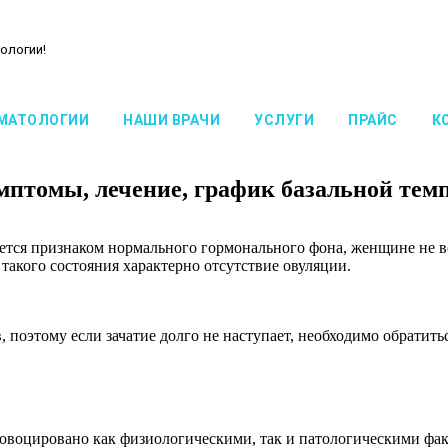
ологии!
МАТОЛОГИИ
НАШИ ВРАЧИ
УСЛУГИ
ПРАЙС
К
имптомы, лечение, график базальной тем
тся признаком нормального гормонального фона, женщине не все
такого состояния характерно отсутствие овуляции.
, поэтому если зачатие долго не наступает, необходимо обратит
ровоцировано как физиологическими, так и патологическими фа