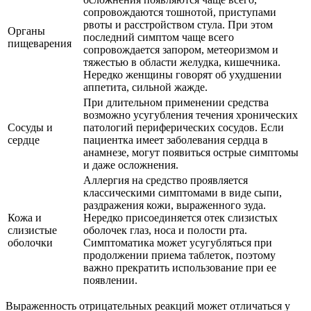
сопровождаются тошнотой, приступами
рвоты и расстройством стула. При этом
Органы
последний симптом чаще всего
пищеварения
сопровождается запором, метеоризмом и
тяжестью в области желудка, кишечника.
Нередко женщины говорят об ухудшении
аппетита, сильной жажде.
При длительном применении средства
возможно усугубления течения хронических
Сосуды и
патологий периферических сосудов. Если
сердце
пациентка имеет заболевания сердца в
анамнезе, могут появиться острые симптомы
и даже осложнения.
Аллергия на средство проявляется
классическими симптомами в виде сыпи,
раздражения кожи, выраженного зуда.
Кожа и
Нередко присоединяется отек слизистых
слизистые
оболочек глаз, носа и полости рта.
оболочки
Симптоматика может усугубляться при
продолжении приема таблеток, поэтому
важно прекратить использование при ее
появлении.
Выраженность отрицательных реакций может отличаться у