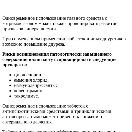
Одновременное использование главного средства с
котримоксазолом может также спровоцировать развитие
признаков гиперкалиемии.
При совмещенном применении таблеток и иных диуретиков
возможно повышение диуреза.
Риски возникновения патологически завышенного
содержания калия могут спровоцировать следующие
препараты:
циклоспорин;
аммония хлорид;
иммунодепрессанты;
колестирамин;
такролимус.
Одновременное использование таблеток с
антипсихотическими средствами и трициклическими
антидепрессантами может привести к снижению
артериального давления.
Таблетки могут усиливать эффект лекарств, снижающих