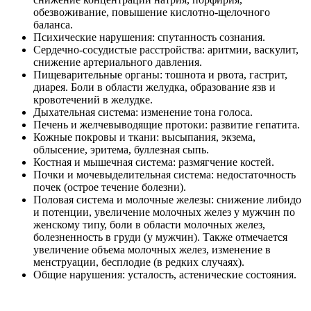
обезвоживание, повышение кислотно-щелочного
баланса.
Психические нарушения: спутанность сознания.
Сердечно-сосудистые расстройства: аритмии, васкулит,
снижение артериального давления.
Пищеварительные органы: тошнота и рвота, гастрит,
диарея. Боли в области желудка, образование язв и
кровотечений в желудке.
Дыхательная система: изменение тона голоса.
Печень и желчевыводящие протоки: развитие гепатита.
Кожные покровы и ткани: высыпания, экзема,
облысение, эритема, буллезная сыпь.
Костная и мышечная система: размягчение костей.
Почки и мочевыделительная система: недостаточность
почек (острое течение болезни).
Половая система и молочные железы: снижение либидо
и потенции, увеличение молочных желез у мужчин по
женскому типу, боли в области молочных желез,
болезненность в груди (у мужчин). Также отмечается
увеличение объема молочных желез, изменение в
менструации, бесплодие (в редких случаях).
Общие нарушения: усталость, астенические состояния.