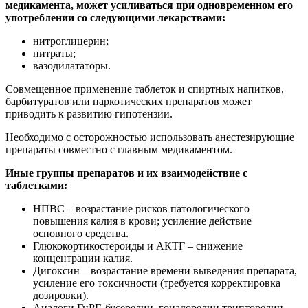
медикамента, может усиливаться при одновременном его
употреблении со следующими лекарствами:
нитроглицерин;
нитраты;
вазодилататоры.
Совмещенное применение таблеток и спиртных напитков,
барбитуратов или наркотических препаратов может
приводить к развитию гипотензии.
Необходимо с осторожностью использовать анестезирующие
препараты совместно с главным медикаментом.
Иные группы препаратов и их взаимодействие с
таблетками:
НПВС – возрастание рисков патологического
повышения калия в крови; усиление действие
основного средства.
Глюкокортикостероиды и АКТГ – снижение
концентрации калия.
Дигоксин – возрастание времени выведения препарата,
усиление его токсичности (требуется корректировка
дозировки).
Аналоги ГнРГ, бусерелин, гонадорелин трипторелин –