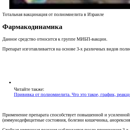
Тотальная вакцинация от полиомиелита в Израиле
Фармакодинамика
Данное средство относится к группе МИБП-вакцин.
Препарат изготавливается на основе 3-х различных видов пол
Читайте также:
Прививка от полиомиелита. Что это такое, график, реакц
Применение препарата способствует повышенной и усиленной в
(иммунодефицитные состояния, болезни кишечника, анорексия
Стойкая иммунная реакция наблюдается после применения 3-х