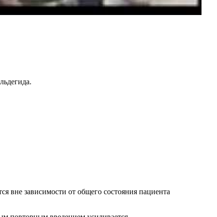
льдегида.
ся вне зависимости от общего состояния пациента
дым повторным введением усиливается.