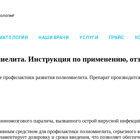
ологии!
МАТОЛОГИИ
НАШИ ВРАЧИ
УСЛУГИ
ПРАЙС
К
омиелита. Инструкция по применению, о
тве профилактики развития полиомиелита. Препарат производит
пинномозгового паралича, вызванного острой вирусной инфекци
ивным средством для профилактики полиомиелита, серьезного в
ламентирует дозировку и сроки введения, что позволяет обесп