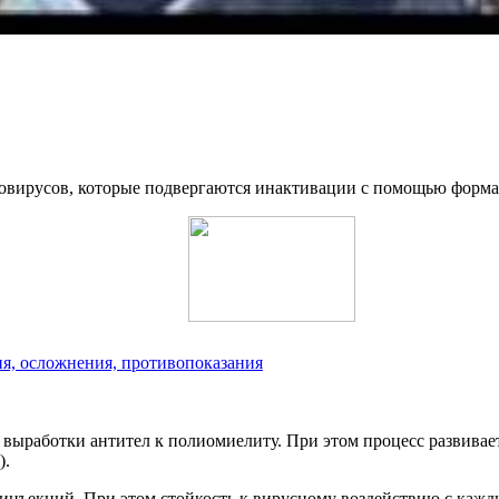
иовирусов, которые подвергаются инактивации с помощью форма
ия, осложнения, противопоказания
ыработки антител к полиомиелиту. При этом процесс развивает
).
 инъекций. При этом стойкость к вирусному воздействию с каж