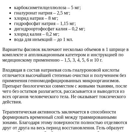
карбоксиметилцеллюлоза – 5 мг;
гиалуронат натрия – 2,5 мг;
хлорид натрия – 8 мг;
гидрофосфат натрия – 1,15 мг;
дигидроортофосфат калия – 0,2 мг;
хлорид калия – 0,2 мг;
вода для инъекций – до 1 мл.
Варианты фасовок включают несколько объемов в 1 шприце в
комплекте и аппликационным катетером и инструкцией по
медицинскому применению – 1,5, 3, 4, 5, 6 и 10 г.
Входящая в состав натриевая соль гиалуроновой кислоты
отличается высочайшей степенью очистки и получением без
применения генномодифицированных микроорганизмов.
Препарат биологически совместим с живыми тканями, после
чего без остатков разлагается, рассасывается и выводится из
всех органов человеческого тела. Не оказывает токсического
действия.
Терапевтическая активность заключается в способности
формировать временный слой между травмированными
зонами. Благодаря этому поверхности полностью отделяются
друг от друга на весь период восстановления. Гель образует