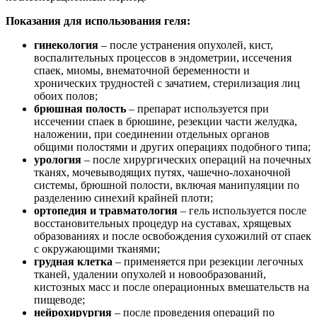
Показания для использования геля:
гинекология
– после устранения опухолей, кист,
воспалительных процессов в эндометрии, иссечения
спаек, миомы, внематочной беременности и
хронических трудностей с зачатием, стерилизация лиц
обоих полов;
брюшная полость
– препарат используется при
иссечении спаек в брюшине, резекции части желудка,
наложении, при соединении отдельных органов
общими полостями и других операциях подобного типа;
урология
– после хирургических операций на почечных
тканях, мочевыводящих путях, чашечно-лоханочной
системы, брюшной полости, включая манипуляции по
разделению синехий крайней плоти;
ортопедия и травматология
– гель используется после
восстановительных процедур на суставах, хрящевых
образованиях и после освобождения сухожилий от спаек
с окружающими тканями;
грудная клетка
– применяется при резекции легочных
тканей, удалении опухолей и новообразований,
кистозных масс и после операционных вмешательств на
пищеводе;
нейрохирургия
– после проведения операций по