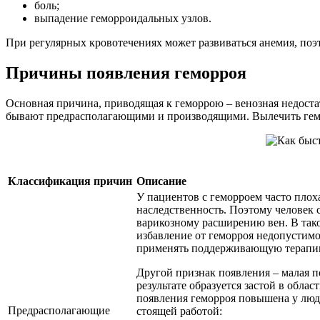
боль;
выпадение геморроидальных узлов.
При регулярных кровотечениях может развиваться анемия, поэт
Причины появления геморроя
Основная причина, приводящая к геморрою – венозная недостат
бывают предрасполагающими и производящими. Вылечить гемор
Классификация причин
Описание
У пациентов с геморроем часто плох
наследственность. Поэтому человек 
варикозному расширению вен. В так
избавление от геморроя недопустим
применять поддерживающую терапи
Другой признак появления – малая 
результате образуется застой в облас
появления геморроя повышена у люд
Предрасполагающие
стоящей работой: