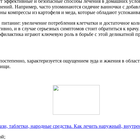
т эффективные и безопасные способы лечения в домашних усло
нений. Например, часто упоминаются сидячие ванночки с добавл
рны компрессы из картофеля и меда, которые обладают успокаи
 питание: увеличение потребления клетчатки и достаточное кол
тивно, и в случае серьезных симптомов стоит обратиться к вра
филактика играют ключевую роль в борьбе с этой деликатной п
 постепенно, характеризуется ощущением зуда и жжения в област
пищи.
ази, таблетки, народные средства. Как лечить наружный, внутр
ой;