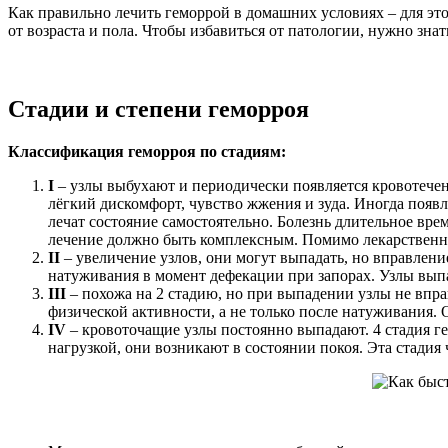
Как правильно лечить геморрой в домашних условиях – для эт
от возраста и пола. Чтобы избавиться от патологии, нужно з
Стадии и степени геморроя
Классификация геморроя по стадиям:
I
– узлы выбухают и периодически появляется кровотечени
лёгкий дискомфорт, чувство жжения и зуда. Иногда появл
лечат состояние самостоятельно. Болезнь длительное вре
лечение должно быть комплексным. Помимо лекарственн
II
– увеличение узлов, они могут выпадать, но вправлени
натуживания в момент дефекации при запорах. Узлы выпа
III
– похожа на 2 стадию, но при выпадении узлы не впр
физической активности, а не только после натуживания.
IV
– кровоточащие узлы постоянно выпадают. 4 стадия ге
нагрузкой, они возникают в состоянии покоя. Эта стадия