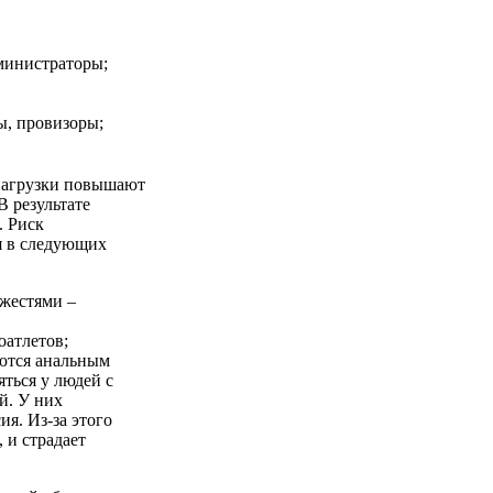
министраторы;
ы, провизоры;
нагрузки повышают
 результате
. Риск
я в следующих
яжестями –
оатлетов;
аются анальным
ться у людей с
й. У них
ия. Из-за этого
 и страдает