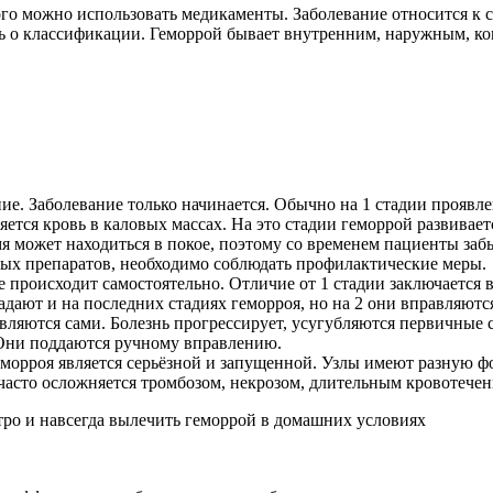
ого можно использовать медикаменты. Заболевание относится к 
нать о классификации. Геморрой бывает внутренним, наружным, 
е. Заболевание только начинается. Обычно на 1 стадии проявле
яется кровь в каловых массах. На это стадии геморрой развивает
мя может находиться в покое, поэтому со временем пациенты заб
ых препаратов, необходимо соблюдать профилактические меры.
е происходит самостоятельно. Отличие от 1 стадии заключается
дают и на последних стадиях геморроя, но на 2 они вправляются
авляются сами. Болезнь прогрессирует, усугубляются первичны
 Они поддаются ручному вправлению.
морроя является серьёзной и запущенной. Узлы имеют разную фо
 часто осложняется тромбозом, некрозом, длительным кровотечен