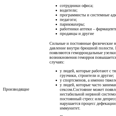
сотрудники офиса;
водители;
программисты и системные ад
педагоги;
парикмахеры;
работники аптеки – фармацевт
продавцы и другие
Сильные и постоянные физические 
давление внутри брюшной полости. В
появляются геморроидальные узелки
возникновения геморроя повышаетс
случаях:
у людей, которые работают с т
грузчики, строители и другие;
у спортсменов, а именно тяжел
у людей, которые часто заним
Производящие
сексом.Состояние может появля
нестабильной нервной системо
постоянный стресс или депресс
нарушается процесс дефекации,
иммунитет.