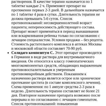
растворения. В качестве терапии назначается по 1
таблетке каждые 2 ч. Применяют препарат на
протяжении первых 2-3 дней. В дальнейшем назначается
по 1 таблетке 4 раза в сутки. Длительность терапии не
должна превышать 5-6 суток. Список
противопоказаний: несовершеннолетний возраст
пациента; непереносимость действующего состава.
Препарат может применяться в период вынашивания
или вскармливания ребенка только по согласованию с
лечащим специалистом. Условия продажи – без рецепта.
Стоимость растительного комплекса в аптеках Москвы
и московской области составляет 70-90 руб.
Солидаго композитум C.
Этот препарат производится
в Германии в виде раствора для внутримышечного
введения. Он относится к классу гомеопатических
многокомпонентых средств, обладающих выраженным
противовоспалительным и умеренным
противомикробным действием. Показанием к
назначению раствора является острое или хроническое
протекание цистита (в составе комплексного лечения).
Схема применения: по 1 ампуле средства 2-3 раза в
неделю. Длительность терапии составляет не более 21
дня. Повторное назначение препарата возможно после
перерыва и по согласованию с лечащим гомеопатом.
Список противопоказаний: повышенная