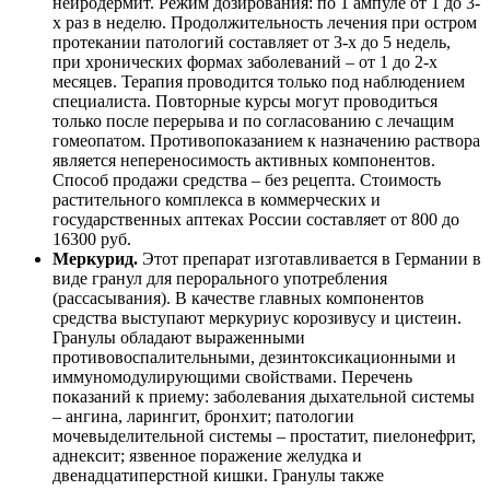
нейродермит. Режим дозирования: по 1 ампуле от 1 до 3-
х раз в неделю. Продолжительность лечения при остром
протекании патологий составляет от 3-х до 5 недель,
при хронических формах заболеваний – от 1 до 2-х
месяцев. Терапия проводится только под наблюдением
специалиста. Повторные курсы могут проводиться
только после перерыва и по согласованию с лечащим
гомеопатом. Противопоказанием к назначению раствора
является непереносимость активных компонентов.
Способ продажи средства – без рецепта. Стоимость
растительного комплекса в коммерческих и
государственных аптеках России составляет от 800 до
16300 руб.
Меркурид.
Этот препарат изготавливается в Германии в
виде гранул для перорального употребления
(рассасывания). В качестве главных компонентов
средства выступают меркуриус корозивусу и цистеин.
Гранулы обладают выраженными
противовоспалительными, дезинтоксикационными и
иммуномодулирующими свойствами. Перечень
показаний к приему: заболевания дыхательной системы
– ангина, ларингит, бронхит; патологии
мочевыделительной системы – простатит, пиелонефрит,
аднексит; язвенное поражение желудка и
двенадцатиперстной кишки. Гранулы также