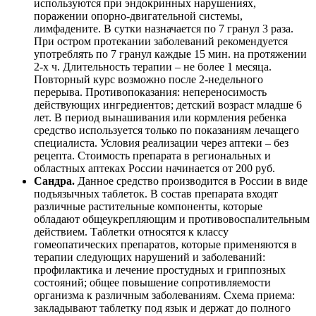
используются при эндокринных нарушениях,
поражении опорно-двигательной системы,
лимфадените. В сутки назначается по 7 гранул 3 раза.
При остром протекании заболеваний рекомендуется
употреблять по 7 гранул каждые 15 мин. на протяжении
2-х ч. Длительность терапии – не более 1 месяца.
Повторный курс возможно после 2-недельного
перерыва. Противопоказания: непереносимость
действующих ингредиентов; детский возраст младше 6
лет. В период вынашивания или кормления ребенка
средство используется только по показаниям лечащего
специалиста. Условия реализации через аптеки – без
рецепта. Стоимость препарата в региональных и
областных аптеках России начинается от 200 руб.
Сандра.
Данное средство производится в России в виде
подъязычных таблеток. В состав препарата входят
различные растительные компоненты, которые
обладают общеукрепляющим и противовоспалительным
действием. Таблетки относятся к классу
гомеопатических препаратов, которые применяются в
терапии следующих нарушений и заболеваний:
профилактика и лечение простудных и гриппозных
состояний; общее повышение сопротивляемости
организма к различным заболеваниям. Схема приема:
закладывают таблетку под язык и держат до полного